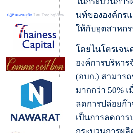
ในกระบวนการผลิ
นท์ขององค์กรแ
ปฏิทินเศรษฐกิจ
โดย TradingView
ให้กับอุตสาห
โดยไนโตรเจนคา
องค์การบริหาร
(อบก.) สามารถ
มากกว่า 50% เมื
ลดการปล่อยก๊า
เป็นการลดการป
กระบวนการผลิต