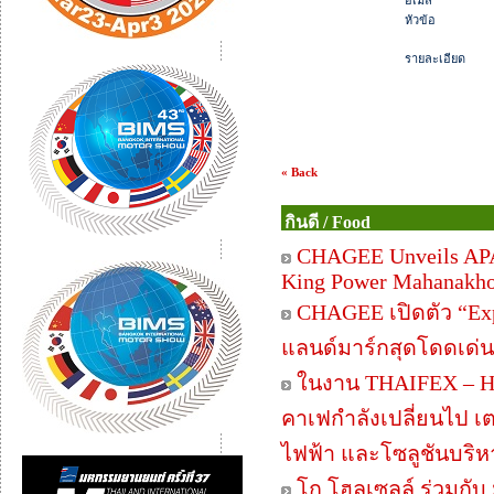
อีเมล
หัวข้อ
รายละเอียด
« Back
กินดี / Food
CHAGEE Unveils APAC
King Power Mahanakh
CHAGEE เปิดตัว “Exp
แลนด์มาร์กสุดโดดเด่
ในงาน THAIFEX – HO
คาเฟกำลังเปลี่ยนไป เ
ไฟฟ้า และโซลูชันบริ
โก โฮลเซลล์ ร่วมกั