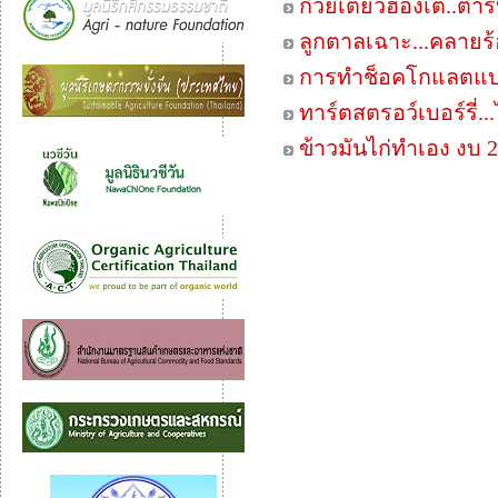
ก๋วยเตี๋ยวฮ่องเต้..ตำ
ลูกตาลเฉาะ...คลายร
การทำช็อคโกแลตแบ
ทาร์ตสตรอว์เบอร์รี่..
ข้าวมันไก่ทำเอง งบ 2