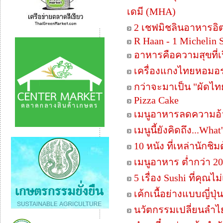
เดมี (MHA)
2 เชฟมิชลินอาหารอิ
R Haan - 1 Michelin 
อาหารคือความสุขที่เ
เครื่องแกงไทยหอมอร่อ
กว่าจะมาเป็น "ผัดไทย
Pizza Cake
เมนูอาหารลดความอ้
เมนูนี้ยังคิดถึง...Wha
10 หนัง ที่เหล่านักชิ
เมนูอาหาร ต่ำกว่า 20
5 เรื่อง Sushi ที่คุณไ
เค้กเนื้อย่างแบบญี่ปุ่น
นวัตกรรมเปลี่ยนลำไ