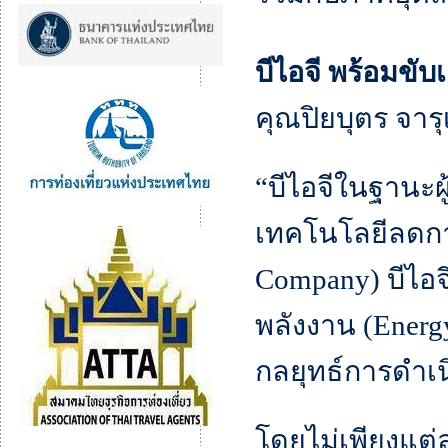
บีไอจี พร้อมขับ
คุณปิยบุตร จารุ
“บีไอจีในฐานะ
เทคโนโลยีลดกา
Company) บีไอจี
พลังงาน (Energ
กลยุทธ์การดำเนิ
โดยไม่เพียงแต