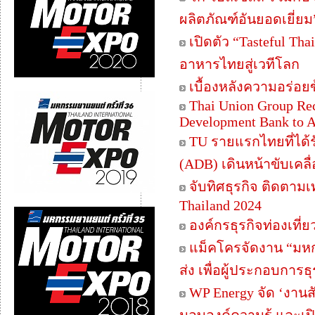
ผลิตภัณฑ์อันยอดเยี่ยม
เปิดตัว “Tasteful Th
อาหารไทยสู่เวทีโลก
เบื้องหลังความอร่อย
Thai Union Group Re
Development Bank to A
TU รายแรกไทยที่ได้ร
(ADB) เดินหน้าขับเคลื่อ
จับทิศธุรกิจ ติดตาม
Thailand 2024
องค์กรธุรกิจท่องเที่
แม็คโครจัดงาน “มหกร
ส่ง เพื่อผู้ประกอบการ
WP Energy จัด ‘งานส