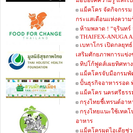
มอบองค์ความรู้ และเปิ
แม็คโคร จัดกิจกรรม 
กระแสเดือนแห่งความรั
ห้ามพลาด ! ”จุรินทร
THAIFEX-ANUGA ASIA
เบทาโกร เปิดกลยุทธ
เสริมศักยภาพการแข่
ทิปโก้ฟูดส์เผยทิศทา
แม็คโครจับมือกรมพั
ปั้นธุรกิจอาหารรอด พ
แม็คโคร นครศรีธรร
กรุงไทยชี้เทรนด์อา
กรุงไทยแนะใช้เทคโน
อาหาร
แม็คโครผุดไอเดียช่ว