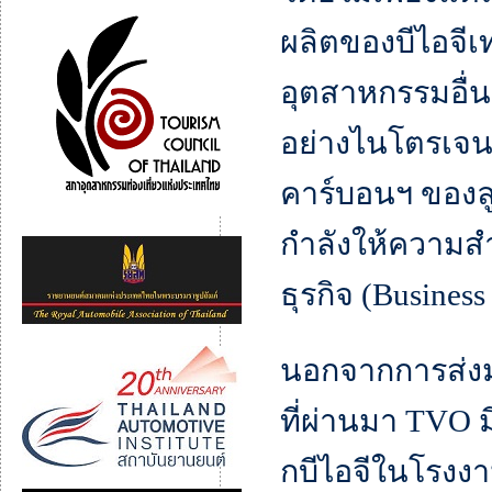
ผลิตของบีไอจีเท
อุตสาหกรรมอื่น
อย่างไนโตรเจน
คาร์บอนฯ ของลู
กำลังให้ความส
ธุรกิจ (Business
นอกจากการส่งม
ที่ผ่านมา TVO 
กบีไอจีในโรงง