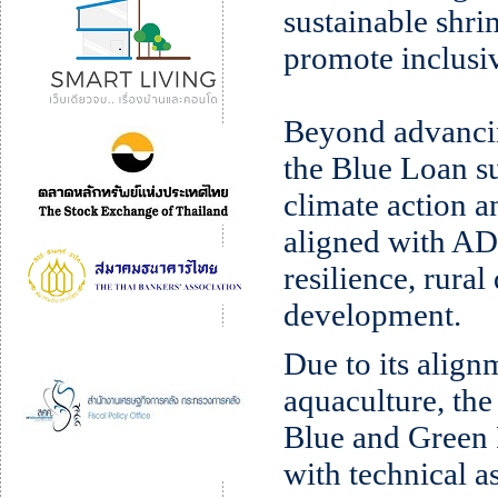
sustainable shri
promote inclusiv
Beyond advancin
the Blue Loan s
climate action a
aligned with ADB
resilience, rura
development.
Due to its align
aquaculture, the
Blue and Green
with technical a