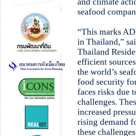
and climate acti
seafood compani
“This marks ADB’
in Thailand,” s
Thailand Reside
efficient source
the world’s seaf
food security fo
faces risks due 
challenges. Thes
increased pressu
rising demand fo
these challenges