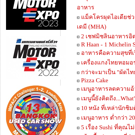
อาหาร
แม็คโครผุดไอเดียช่ว
เดมี (MHA)
2 เชฟมิชลินอาหารอิ
R Haan - 1 Michelin 
อาหารคือความสุขที่เ
เครื่องแกงไทยหอมอร่อ
กว่าจะมาเป็น "ผัดไทย
Pizza Cake
เมนูอาหารลดความอ้
เมนูนี้ยังคิดถึง...Wha
10 หนัง ที่เหล่านักชิ
เมนูอาหาร ต่ำกว่า 20
5 เรื่อง Sushi ที่คุณไ