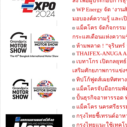
ส่ง เพื่อผู้ประกอบการ
WP Energy จัด ‘งานส
มอบองค์ความรู้ และเปิ
แม็คโคร จัดกิจกรรม 
กระแสเดือนแห่งความรั
ห้ามพลาด ! ”จุรินทร
THAIFEX-ANUGA ASIA
เบทาโกร เปิดกลยุทธ
เสริมศักยภาพการแข่
ทิปโก้ฟูดส์เผยทิศทา
แม็คโครจับมือกรมพั
ปั้นธุรกิจอาหารรอด พ
แม็คโคร นครศรีธรร
กรุงไทยชี้เทรนด์อา
กรุงไทยแนะใช้เทคโน