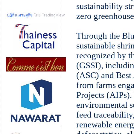
sustainability st
zero greenhouse
ปฏิทินเศรษฐกิจ
โดย TradingView
Through the Blu
sustainable shr
recognized by th
(GSSI), includi
(ASC) and Best 
from farms enga
Projects (AIPs)
environmental su
feed traceabilit
renewable energ