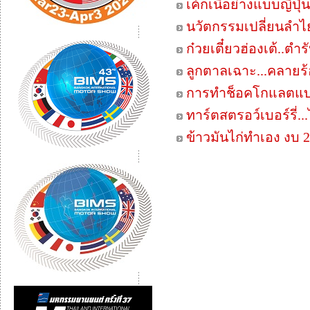
เค้กเนื้อย่างแบบญี่ปุ่น
นวัตกรรมเปลี่ยนลำไ
ก๋วยเตี๋ยวฮ่องเต้..ตำ
ลูกตาลเฉาะ...คลายร
การทำช็อคโกแลตแบ
ทาร์ตสตรอว์เบอร์รี่..
ข้าวมันไก่ทำเอง งบ 2