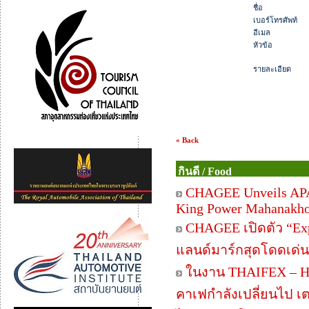
ชื่อ
เบอร์โทรศัพท์
อีเมล
หัวข้อ
รายละเอียด
« Back
กินดี / Food
CHAGEE Unveils APAC
King Power Mahanakh
CHAGEE เปิดตัว “Exp
แลนด์มาร์กสุดโดดเด่
ในงาน THAIFEX – HO
คาเฟกำลังเปลี่ยนไป เ