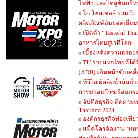
ไฟฟ้า และโซลูชันบริ
โก โฮลเซลล์ ร่วมกั
ผลิตภัณฑ์อันยอดเยี่ยม
เปิดตัว “Tasteful Th
อาหารไทยสู่เวทีโลก
เบื้องหลังความอร่อย
TU รายแรกไทยที่ได้ร
(ADB) เดินหน้าขับเคลื่อ
ทีวีโอ ผู้ผลิตน้ำมัน
การปล่อยก๊าซเรือนกร
จับทิศธุรกิจ ติดตาม
Thailand 2024
องค์กรธุรกิจท่องเที่
แม็คโครจัดงาน “มหกร