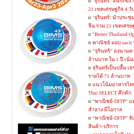
‘จุรินทร์’ ลั่นระฆ
21 เขตเศรษฐกิจ 4 วั
‘จุรินทร์’ นำประชุ
จีน รวม 21 เขตเศรษฐ
"Better Thailand O
พาณิชย์ มอบ sacit
“จุรินทร์” ลงนามค
ล้านบาท ใน 1 ปี เน
จุรินทร์เป็นปลื้ม
รายได้ 71 ล้านบาท
แนวโน้มอาหารไทย
Thai SELECT คึกคัก
“พาณิชย์-DITP” แน
สำอาง มีโอกาส
“พาณิชย์-DITP” จั
สินค้า-บริการ