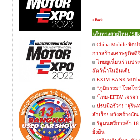
« Back
เส้นทางสายไหม / Sil
China Mobile จัดป
การสร้างเศรษฐกิจดิจ
ไทยยูเนี่ยนร่วมป
สัตว์น้ำในอินเดีย
EXIM BANK พบปะห
“ภูมิธรรม” โรดโชว
‘ไทย-EFTA’ เจรจา F
ปรบมือรัวๆ! “จุรินท
สำเร็จ! หวังสร้างเงิ
รัฐมนตรีการค้า 18 
ยั่งยืน