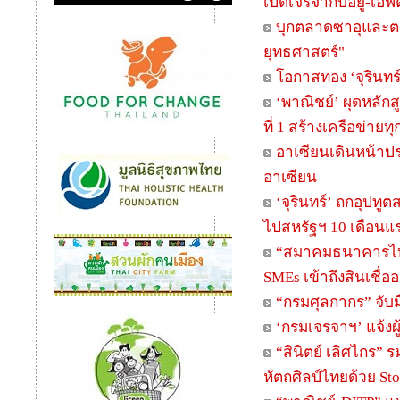
เปิดเจรจากับอียู-เอ
บุกตลาดซาอุและตะ
ยุทธศาสตร์"
โอกาสทอง ‘จุรินทร์’
‘พาณิชย์’ ผุดหลักส
ที่ 1 สร้างเครือข่าย
อาเซียนเดินหน้าป
อาเซียน
‘จุรินทร์’ ถกอุปท
ไปสหรัฐฯ 10 เดือนแ
“สมาคมธนาคารไทย
SMEs เข้าถึงสินเชื่ออย
“กรมศุลกากร” จับม
‘กรมเจรจาฯ’ แจ้งผู
“สินิตย์ เลิศไกร” 
หัตถศิลป์ไทยด้วย Sto