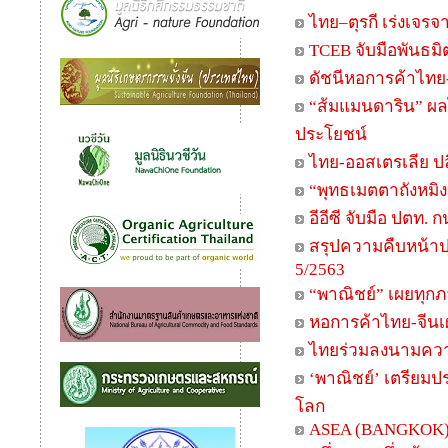
ไทย–ตุรกี เร่งเจรจ
TCEB จับมือพันธ
ดัชนีหอการค้าไทย
“ส้มแมนดาริน” ผ
ประโยชน์
ไทย-ออสเตรเลีย ปล
“พุทธเมตตาถังหมิง
อีอีซี จับมือ ปตท
สรุปความคืบหน้า
5/2563
“พาณิชย์” เผยทุก
หอการค้าไทย-จีนเผย
ไทยร่วมลงนามควา
‘พาณิชย์’ เตรียม
โลก
ASEA (BANGKOK)