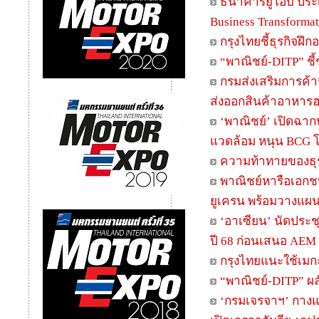
ธนาคารยูโอบี ประ
Business Transformat
กรุงไทยชี้ธุรกิจฝ
“พาณิชย์-DITP” ชี
กรมส่งเสริมการค้
ส่งออกสินค้าอาหาร
‘พาณิชย์’ เปิดฉาก
แวดล้อม หนุน BCG 
ความท้าทายของธุรก
พาณิชย์หารือเอกช
ยูเครน พร้อมวางแผน
‘อาเซียน’ นัดประช
ปี 68 ก่อนเสนอ AEM มี
กรุงไทยแนะใช้เมกะเ
“พาณิชย์-DITP” ผลั
‘กรมเจรจาฯ’ กางแผน