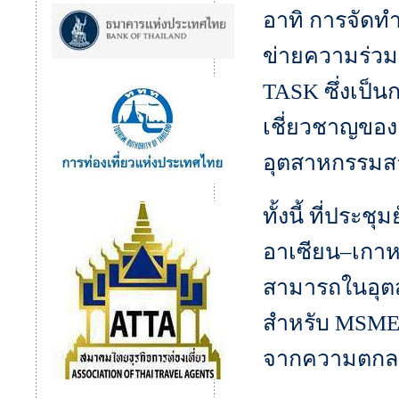
อาทิ การจัด
ข่ายความร่ว
TASK
ซึ่งเป็
เชี่ยวชาญของ
อุตสาหกรรมส
ทั้งนี้ ที่ประ
อาเซียน–เกาหล
สามารถในอุต
สำหรับ MSMEs
จากความตกลง