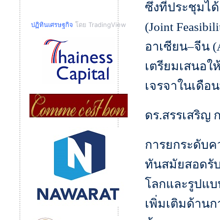
ซึ่งที่ประชุม
(Joint Feasibi
ปฏิทินเศรษฐกิจ
โดย TradingView
อาเซียน–จีน 
เตรียมเสนอให้
เจรจาในเดือน
ดร.สรรเสริญ ก
การยกระดับค
ทันสมัยสอดรั
โลกและรูปแบบ
เพิ่มเติมด้าน