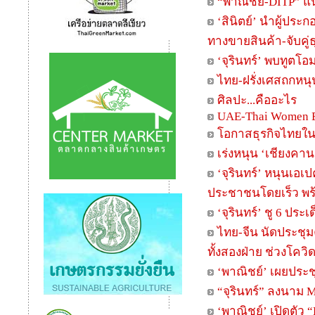
“พาณิชย์-DITP” แน
‘สินิตย์’ นำผู้ปร
ทางขายสินค้า-จับคู่
‘จุรินทร์’ พบทูตโ
ไทย-ฝรั่งเศสถกหน
ศิลปะ...คืออะไร
UAE-Thai Women E
โอกาสธุรกิจไทยใน
เร่งหนุน ‘เชียงคาน
‘จุรินทร์’ หนุนเอ
ประชาชนโดยเร็ว พร้
‘จุรินทร์’ ชู 6 ปร
ไทย-จีน นัดประชุม
ทั้งสองฝ่าย ช่วงโควิ
‘พาณิชย์’ เผยประชุ
“จุรินทร์” ลงนาม M
‘พาณิชย์’ เปิดตัว 