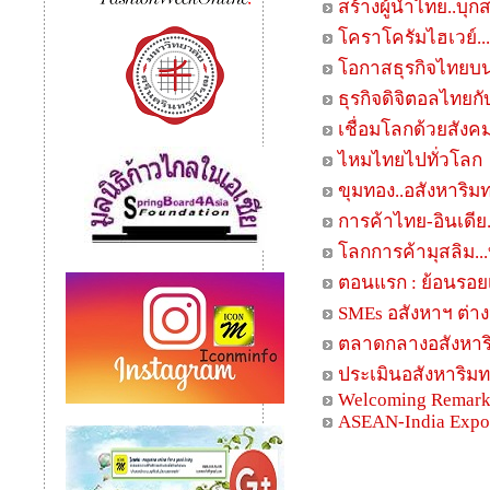
สร้างผู้นำไทย..บุ
โคราโครัมไฮเวย์...ท
โอกาสธุรกิจไทยบน
ธุรกิจดิจิตอลไทยก
เชื่อมโลกด้วยสังค
ไหมไทยไปทั่วโลก
ขุมทอง..อสังหาริม
การค้าไทย-อินเดีย
โลกการค้ามุสลิม.
ตอนแรก : ย้อนรอ
SMEs อสังหาฯ ต่า
ตลาดกลางอสังหาริ
ประเมินอสังหาริมทร
Welcoming Remark
ASEAN-India Expo