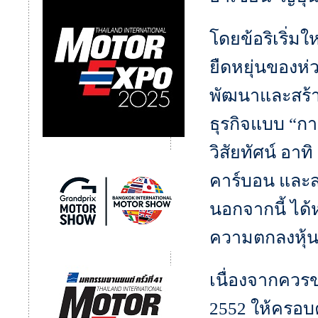
โดยข้อริเริ่ม
ยืดหยุ่นของห่
พัฒนาและสร้า
ธุรกิจแบบ “ก
วิสัยทัศน์ อ
คาร์บอน และ
นอกจากนี้ ได้
ความตกลงหุ้น
เนื่องจากควรข
2552 ให้ครอบ