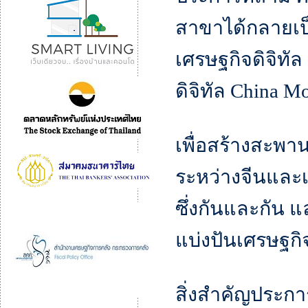
สาขาได้กลายเป
เศรษฐกิจดิจิทัล
ดิจิทัล China M
เพื่อสร้างสะพา
ระหว่างจีนและเ
ซึ่งกันและกัน 
แบ่งปันเศรษฐกิ
สิ่งสำคัญประกา