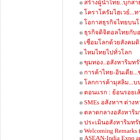
สร้างผู้นำไทย..บุกส
โคราโครัมไฮเวย์...ทาง
โอกาสธุรกิจไทยบนโ
ธุรกิจดิจิตอลไทยกับ
เชื่อมโลกด้วยสังคมด
ไหมไทยไปทั่วโลก
ขุมทอง..อสังหาริมทร
การค้าไทย-อินเดีย..
โลกการค้ามุสลิม...
ตอนแรก : ย้อนรอยเ
SMEs อสังหาฯ ต่างห
ตลาดกลางอสังหาริมท
ประเมินอสังหาริมทรั
Welcoming Remarks 
ASEAN-India Expo a