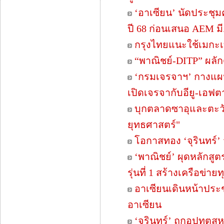
‘อาเซียน’ นัดประชุม
ปี 68 ก่อนเสนอ AEM มี.
กรุงไทยแนะใช้เมกะเทร
“พาณิชย์-DITP” ผลักด
‘กรมเจรจาฯ’ กางแผนเจ
เปิดเจรจากับอียู-เอฟต
บุกตลาดซาอุและตะวั
ยุทธศาสตร์"
โอกาสทอง ‘จุรินทร์’ จ
‘พาณิชย์’ ผุดหลักสู
รุ่นที่ 1 สร้างเครือข่
อาเซียนเดินหน้าประ
อาเซียน
‘จุรินทร์’ ถกอุปทูต