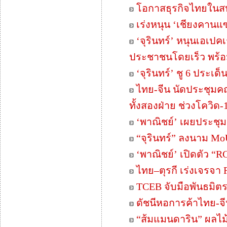
โอกาสธุรกิจไทยในสห
เร่งหนุน ‘เชียงคานแซ
‘จุรินทร์’ หนุนเอเปค
ประชาชนโดยเร็ว พร้อม
‘จุรินทร์’ ชู 6 ประเ
ไทย-จีน นัดประชุมคณ
ทั้งสองฝ่าย ช่วงโควิด-
‘พาณิชย์’ เผยประชุม 
“จุรินทร์” ลงนาม MoU
‘พาณิชย์’ เปิดตัว “R
ไทย–ตุรกี เร่งเจรจา 
TCEB จับมือพันธมิ
ดัชนีหอการค้าไทย-จ
“ส้มแมนดาริน” ผลไ