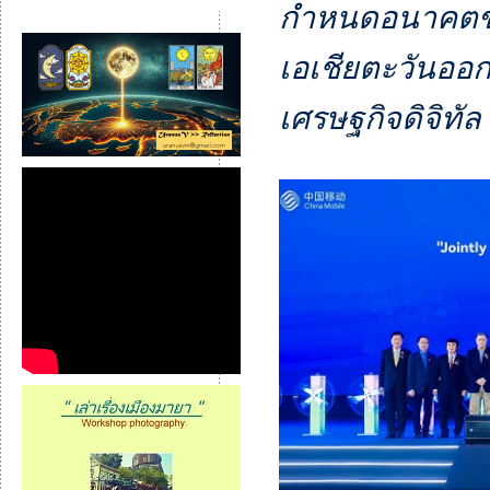
กำหนดอนาคตขอ
เอเชียตะวันออ
เศรษฐกิจดิจิทัล