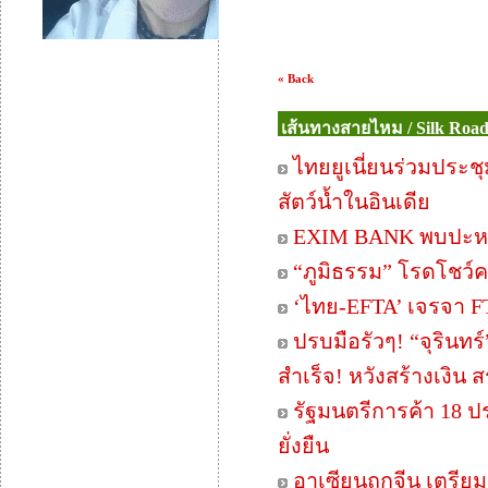
« Back
เส้นทางสายไหม / Silk Roa
ไทยยูเนี่ยนร่วมประ
สัตว์น้ำในอินเดีย
EXIM BANK พบปะหาร
“ภูมิธรรม” โรดโชว์ค
‘ไทย-EFTA’ เจรจา FT
ปรบมือรัวๆ! “จุรินทร์
สำเร็จ! หวังสร้างเงิน
รัฐมนตรีการค้า 18 ปร
ยั่งยืน
อาเซียนถกจีน เตรีย