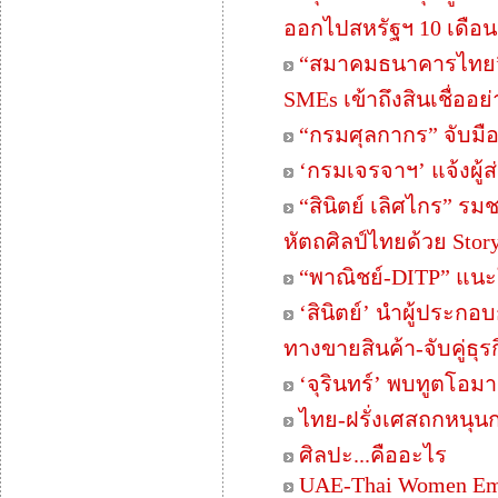
ออกไปสหรัฐฯ 10 เดือ
“สมาคมธนาคารไทย” 
SMEs เข้าถึงสินเชื่ออย่า
“กรมศุลกากร” จับมื
‘กรมเจรจาฯ’ แจ้งผู้
“สินิตย์ เลิศไกร” รม
หัตถศิลป์ไทยด้วย Story
“พาณิชย์-DITP” แนะใ
‘สินิตย์’ นำผู้ประ
ทางขายสินค้า-จับคู่ธุ
‘จุรินทร์’ พบทูตโอม
ไทย-ฝรั่งเศสถกหนุน
ศิลปะ...คืออะไร
UAE-Thai Women Em