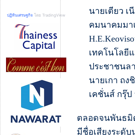
นายเตียว เน
ปฏิทินเศรษฐกิจ
โดย TradingView
คมนาคมมาเ
H.E.Keoviso
เทคโนโลยีแ
ประชาชนล
นายเกา ถงชิ
เคชั่นส์ กรุ๊
ตลอดจนพันธมิตร
มีชื่อเสียงระด