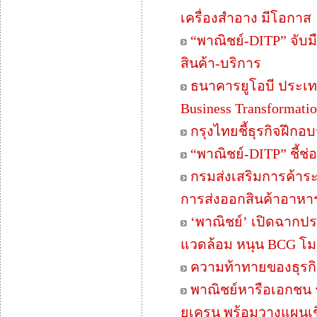
เครื่องสำอาง มีโอกาส
“พาณิชย์-DITP” จับม
สินค้า-บริการ
ธนาคารยูโอบี ประเท
Business Transformatio
กรุงไทยชี้ธุรกิจฝึก
“พาณิชย์-DITP” ชี้ช
กรมส่งเสริมการค้าร
การส่งออกสินค้าอาหา
‘พาณิชย์’ เปิดฉากปร
แวดล้อม หนุน BCG โ
ความท้าทายของธุรกิจ
พาณิชย์หารือเอกชน 
ยูเครน พร้อมวางแผนเช