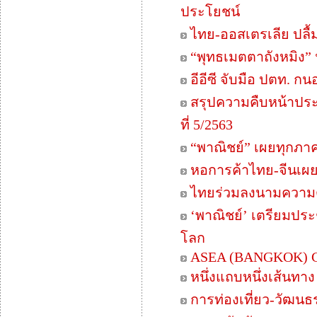
ประโยชน์
ไทย-ออสเตรเลีย ปลื้
“พุทธเมตตาถังหมิง” 
อีอีซี จับมือ ปตท. 
สรุปความคืบหน้าปร
ที่ 5/2563
“พาณิชย์” เผยทุกภา
หอการค้าไทย-จีนเผยดั
ไทยร่วมลงนามความต
‘พาณิชย์’ เตรียมปร
โลก
ASEA (BANGKOK) 
หนึ่งแถบหนึ่งเส้นท
การท่องเที่ยว-วัฒนธ