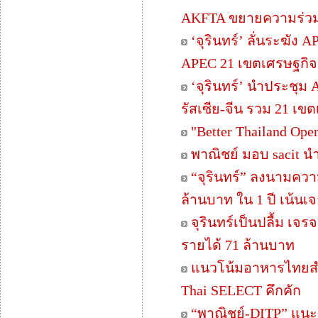
AKFTA ขยายความร่วมมื
‘จุรินทร์’ ลั่นระฆัง
APEC 21 เขตเศรษฐกิจ 4
‘จุรินทร์’ นำประชุม 
รัสเซีย-จีน รวม 21 เข
"Better Thailand Op
พาณิชย์ มอบ sacit น
“จุรินทร์” ลงนามควา
ล้านบาท ใน 1 ปี เน้น
จุรินทร์เป็นปลื้ม เ
รายได้ 71 ล้านบาท
แนวโน้มอาหารไทยสำ
Thai SELECT คึกคัก
“พาณิชย์-DITP” แนะเ