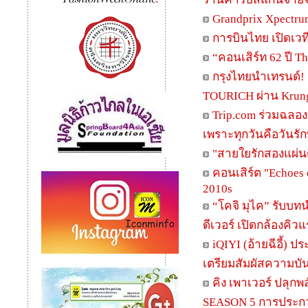
Grandprix Xpectru
การบินไทย เปิดเวที
“คอนเสิร์ท 62 ปี T
กรุงไทยนำเทรนด์! 
TOURICH ผ่าน Krungt
Trip.com ร่วมฉลอง 
เพราะทุกวันคือวันรั
"สายใยรักสองแผ่นด
คอนเสิร์ต "Echoes 
2010s
“โคจิ มุไค” รับบทน
ดีเวอร์ เปิดกล้องคิ
iQIYI (อ้ายฉีอี้)
เตรียมสัมผัสความบัน
คิง เพาเวอร์ ปลุก
SEASON 5 การประกวด