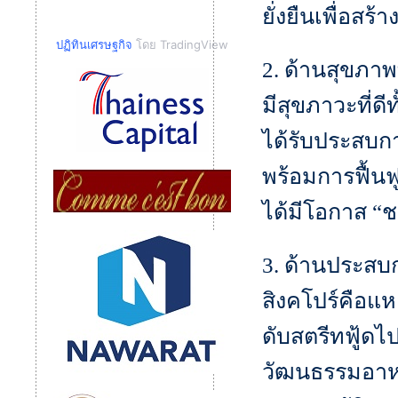
ยั่งยืนเพื่อสร
ปฏิทินเศรษฐกิจ
โดย TradingView
2. ด้านสุขภาพ
มีสุขภาวะที่ดี
ได้รับประสบก
พร้อมการฟื้นฟู
ได้มีโอกาส “ชา
3. ด้านประสบ
สิงคโปร์คือแ
ดับสตรีทฟู้ด
วัฒนธรรมอาหา