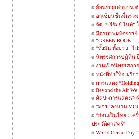
ย้อนรอยเล่าขาน ตำน
อาเซียนชื่นมื่นร่
จัด “บุรีรัมย์ ไนท์
มิตรภาพมหัศจรรย์เก
“GREEN BOOK”
"ทั้งมัน ทั้งม่วน"
นิทรรศการปฏิทิน ปี
งานเปิดนิทรรศการ
หนังที่ทำให้อเมริก
การแสดง “Holding
Beyond the Air We 
ศิลปะการแสดงสะท
"มจร."ลงนาม MOU 
"ก่อนเป็นไทย : เค
ประวัติศาสตร์"
World Ocean Day 201