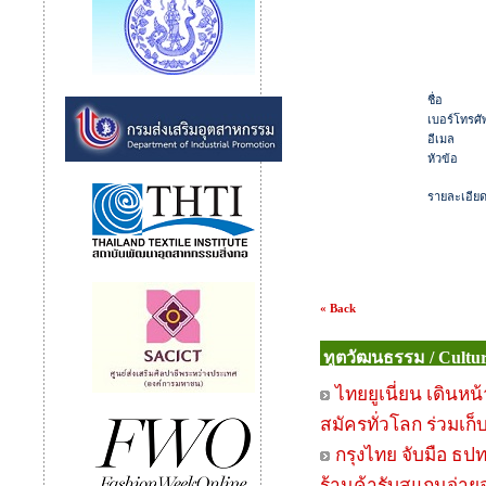
ชื่อ
เบอร์โทรศัพ
อีเมล
หัวข้อ
รายละเอีย
« Back
ทูตวัฒนธรรม / Cultu
ไทยยูเนี่ยน เดินห
สมัครทั่วโลก ร่วมเก
กรุงไทย จับมือ ธป
ร้านค้ารับสแกนจ่ายจ