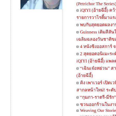
(Petrichor The Series
iQIYI (อ้ายฉีอี้) ค
รายการวาไรตี้มาแรงก
พบกับสุดยอดผลงาน
Guinness เติมสีสั
เฉลิมฉลองวันชาติของ
4 หนังชิงออสการ์ 
2 สุดยอดอนิเมะระด
iQIYI (อ้ายฉีอี้) แพ
“เฉินเจ๋อหย่วน” สา
(อ้ายฉีอี้)
คิง เพาเวอร์ เปิ
สากลหน้าใหม่! ระดั
“กุมภา-ราตรี-มีรัก
ชวนออกร้านในงาน N
Weaving Our Stori