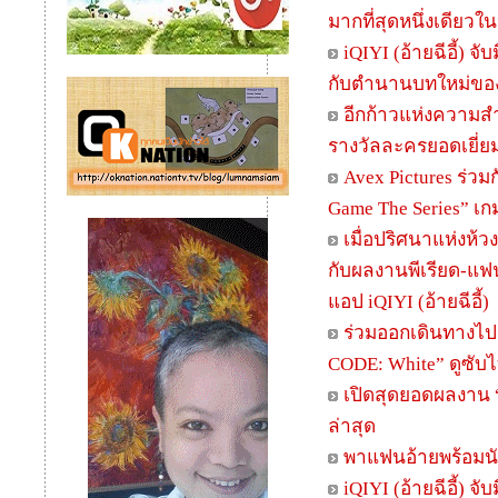
มากที่สุดหนึ่งเดียว
iQIYI (อ้ายฉีอี้)
กับตำนานบทใหม่ของ
อีกก้าวแห่งความสำเ
รางวัลละครยอดเยี่ย
Avex Pictures ร่ว
Game The Series” เกมจ
เมื่อปริศนาแห่งห้ว
กับผลงานพีเรียด-แฟนต
แอป iQIYI (อ้ายฉีอี้)
ร่วมออกเดินทางไป
CODE: White” ดูซับ
เปิดสุดยอดผลงาน “
ล่าสุด
พาแฟนอ้ายพร้อมนัก
iQIYI (อ้ายฉีอี้) 