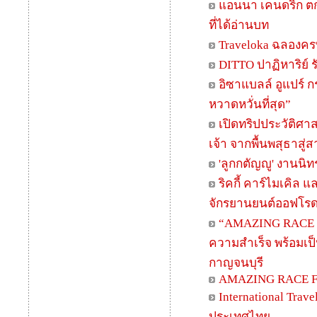
แอนนา เคนดริก ตกหล
ที่ได้อ่านบท
Traveloka ฉลองคร
DITTO ปาฏิหาริย์ 
อิซาแบลล์ อูแปร์
หวาดหวั่นที่สุด”
เปิดทริปประวัติศา
เจ้า จากพื้นพสุธาสู
'ลูกกตัญญู' งานนิ
ริคกี้ คาร์ไมเคิล
จักรยานยนต์ออฟโรด 
“AMAZING RACE FE
ความสำเร็จ พร้อมเป็
กาญจนบุรี
AMAZING RACE 
International Trav
ประเทศไทย