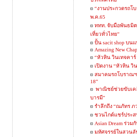
“งานประกวดรถโบราณ 
พ.ค.65
ททท. จับมือพันธม
เที่ยวทั่วไทย”
ปั้น sacit shop บน
Amazing New Chapt
“หัวหิน วินเทจคา
เปิดงาน “หัวหิน วิน
สมาคมรถโบราณฯ จับ
18”
พาณิชย์ช่วยขับเคล
บารมี”
รำลึกถึง “ณภัทร ภ
ชวนไกด์แชร์ประสบ
Asian Dream ร่วมก
มหัศจรรย์ในสวนลับ