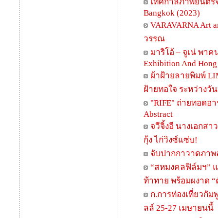
เทศกาลภาพยนตร์จีน 
Bangkok (2023)
VARAVARNA Art an
วรรณ
มาริโอ้ – จูเน่ พา
Exhibition And Hong 
ผ้าฝ้ายลายพิมพ์ L
ฝ้ายทอใจ ระหว่างวัน
"RIFE" ถ่ายทอดอา
Abstract
จวีจิ้งอี นางเอกส
กุ้ง ไก่วิงซ์แซ่บ!
จับปากกาวาดภาพอ
“สหมงคลฟิล์มฯ” แถล
ท้าทาย พร้อมผงาด “ต
ก.การท่องเที่ยวกั
ลล์ 25-27 เมษายนนี้