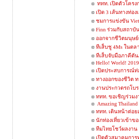
ททท. เปิดตัวโครง
เปิด 3 เส้นทางท่อ
ชมการแข่งขัน Viet
Finn ร่วมกับสถาบ
ออกจากชีวิตมนุษย์เด
ทีเส็บชู 4Ms ในต
ทีเส็บจับมือภาคีดัน
Hello! World! 2019
เปิดประสบการณ์ท่อ
ทางออกของชีวิต ท
งานประกวดรถโบราณ
ททท. ขอเชิญร่วมงา
Amazing Thailand
ททท. เดินหน้าต่อยอ
นักท่องเที่ยวเข้าขอ
ทีมไทยโชว์ผลงาน 
เปิดตัวสมาคมการท