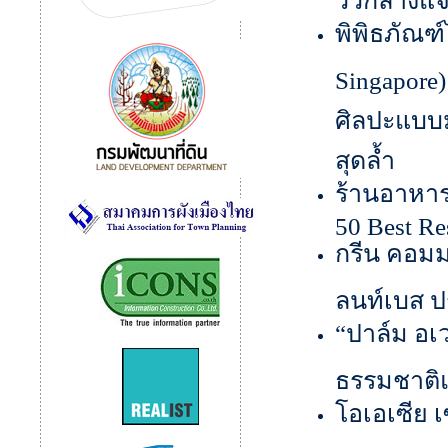
พิพิธภัณฑ
Singapore
ศิลปะแบบม
สุดล้ำ
ร้านอาหารยู
50 Best Re
กรีน คอม
ลนท์เบส ปร
“ปาล์ม อเว
ธรรมชาติ
โอเอเซีย เ