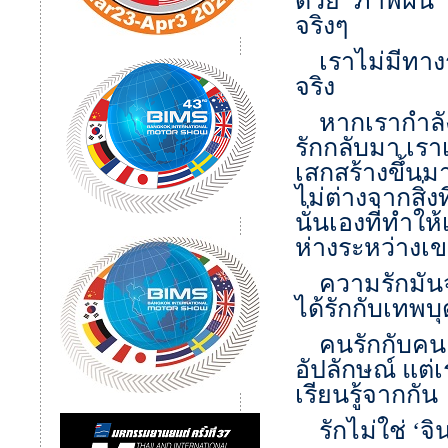
ด้วย ‘ภาพฝัน’
จริงๆ
เราไม่มีทางร
จริง
หากเรากำลังห
รักกลับมา เรา
เสกสร้างขึ้นม
ไม่ต่างจากสิ่
นั่นเองที่ทำให้
ห่างระหว่างเข
ความรักมันจร
ได้รักกับเทพ
คนรักกับคน มน
อัปลักษณ์ แต่เ
เรียนรู้จากกัน
รักไม่ใช่ ‘จิ