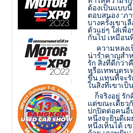
ทำให้ความรั
ต้องเป็นแบบน
ตอบสนอง ‘ภาพ
บางครั้งเขาเ
ตัวแย่ๆ ใส่เพ
กันไป เหมือน
ความหลงเป็นเ
น่ารำคาญสำหร
รัก สิ่งที่ดีก
หรือเทพบุตรเ
ขึ้น แทนที่จะ
ในสิ่งที่เขาเ
ก็จริงอยู่ รั
แต่ขณะเดียวกั
ปกปิดต่อคนอื่น
หนึ่งจะยินดี
หนึ่งเห็นได้ เ