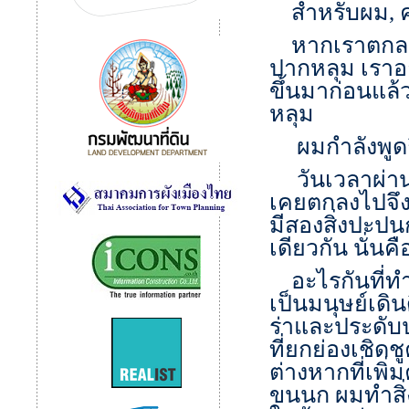
สำหรับผม
,
หากเราตกลงไ
ปากหลุม เราอาจ
ขึ้นมาก่อนแล้
หลุม
ผมกำลังพูดถึง
วันเวลาผ่านไ
เคยตกลงไปจึงเ
มีสองสิ่งปะปน
เดียวกัน นั่นคื
อะไรกันที่ทำใ
เป็นมนุษย์เดิ
ร่าและประดับ
ที่ยกย่องเชิด
ต่างหากที่เพ
ขนนก ผมทำสิ่ง