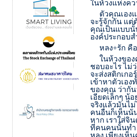
ในห้วงแห่งควา
ตัวคุณเองแทบ
จะรู้จักกัน แต
คุณเป็นแบบนั้
องค์ประกอบสำ
หลง+รัก คือ
ในห้วงของคว
ชอบอะไร ไม่ว
จะส่งสติกเกอร
เข้าหาตัวเองท
ของคุณ ว่ากั
เอียดเล็กๆ น้อ
จริงแล้วมันไม่
คนอื่นก็เห็นนั
หาก เราใส่จิ
ที่คนคนนั้นท
หลง เพียงเห็น