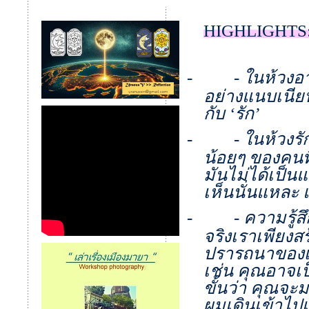
HIGHLIGHTS
-
-
ในห้วงอา
อย่างแนบเนียนจ
กับ ‘รัก’
-
-
ในห้วงร
น้อยๆ ของคนที่
มันไม่ได้เป็นแ
เห็นนั่นแหละ แ
-
-
ความรู้ส
จริงเราเพียง
ปรารถนาของเรา
เช่น คุณอาจเ
ขั้นว่า คุณจะ
ผมเดินเข้าไปเ