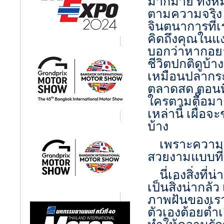
มากมาย ทั้งหมด
ตามความจริง
จินตนาการที่เ
คิดถึงคุณในแง
บอกว่าหากอยา
ชีวิตปกติดูบ้
เหมือนปลากระ
ตลาดสด ตอนที่
ใครตามตื๊อมา
เหล่านี้ เผื่
บ้าง
เพราะความจริ
สวยงามแบบที่
นี่เองสิ่งที
เป็นสิ่งน่ากล
ภาพฝันของเราเ
ตัวเองต้อยต่ำเ