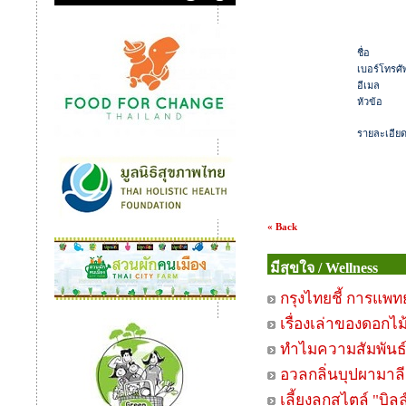
ชื่อ
เบอร์โทรศัพ
อีเมล
หัวข้อ
รายละเอีย
« Back
มีสุขใจ / Wellness
กรุงไทยชี้ การแพทย
เรื่องเล่าของดอกไม
ทำไมความสัมพันธ์ที
อวลกลิ่นบุปผามาลี
เลี้ยงลูกสไตล์ "บิลล