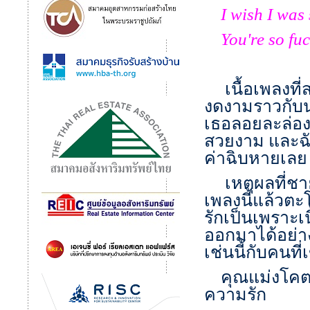
I wish I was s
You're so fuck
เนื้อเพลงที่ส
งดงามราวกับน
เธอลอยละล่อง
สวยงาม และฉั
ค่าฉิบหายเลย
เหตุผลที่ชายห
เพลงนี้แล้วต
รักเป็นเพราะเ
ออกมาได้อย่า
เช่นนี้กับคนที
คุณแม่งโคตรพิ
ความรัก