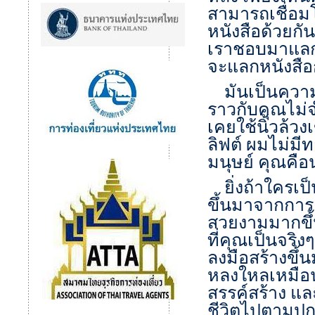
สามารถเชื่อม
หนังสือด้วยกั
เราชอบมาแลกก
จะแลกหนังสือก
มันเป็นความ
ราวกับคุณไม่จ
เคยใช้นิ้วล้ว
ลิฟต์ ผมไม่ม
มนุษย์ คุณคือ
ยิ่งถ้าใครเป็
ขึ้นมาจากการเช
สวยงามมากขึ้น
ที่คุณเป็นจริ
ลงมือสร้างขึ้
หลงใหลเหมือ
สรรค์สร้าง และ
ชีวิตไปตามปกต