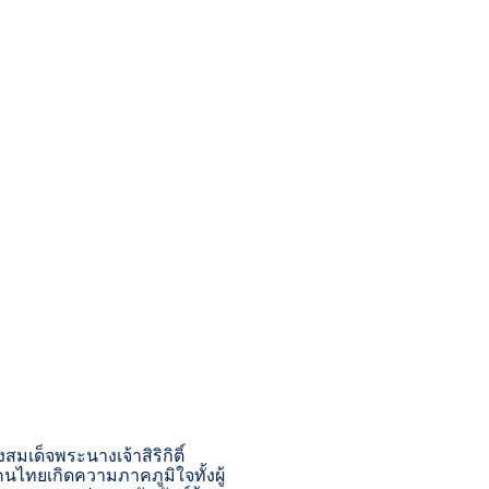
า
เด็จพระนางเจ้าสิริกิติ์
คนไทยเกิดความภาคภูมิใจทั้งผู้