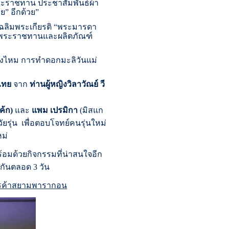
พระราชทาน ประชาสัมพันธ์ผ้า
ทย
”
อีกด้วย”
ฉลิมพระเกียรติ “พระมารดา
งพระราชทานและผลิตภัณฑ์
งไหม การทำดอกมะลิวันแม่
ไทย
จาก
ท่านผู้หญิงวิลาวัณย์ วี
ค้ก
)
และ
แพม เปรมิกา
(
มิสแก
ยรุ่น เพื่อตอบโจทย์คนรุ่นใหม่
หม่
อมด้วยกิจกรรมที่น่าสนใจอีก
ย์กันตลอด
3
วัน
ารค้าสยามพารากอน