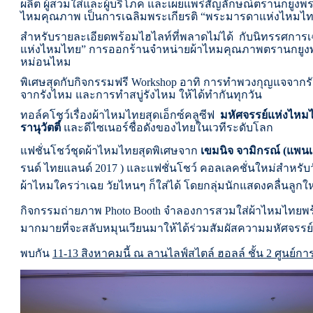
ผลิต ผู้สวมใส่และผู้บริโภค และเผยแพร่สัญลักษณ์ตรานกยูง
ไหมคุณภาพ เป็นการเฉลิมพระเกียรติ
“
พระมารดาแห่งไหมไ
สำหรับรายละเอียดพร้อมไฮไลท์ที่พลาดไม่ได้
กับนิทรรศการเ
แห่งไหมไทย” การออกร้านจำหน่ายผ้าไหมคุณภาพตรานกยู
หม่อนไหม
พิเศษสุดกับกิจกรรมฟรี
Workshop
อาทิ การทำพวงกุญแจจากรั
จากรังไหม และการทำสบู่รังไหม ให้ได้ทำกันทุกวัน
ทอล์คโชว์เรื่องผ้าไหมไทยสุดเอ็กซ์คลูซีฟ
มหัศจรรย์แห่งไหม
รานุวัตติ์
และดีไซเนอร์ชื่อดังของไทยในเวทีระดับโลก
แฟชั่นโชว์ชุดผ้าไหมไทยสุดพิเศษจาก
เขมนิจ จามิกรณ์ (
แพนเ
รนด์ ไทยแลนด์
2017 )
และแฟชั่นโชว์ คอลเลคชั่นใหม่สำหรับวั
ผ้าไหมใครว่าเฉย วัยไหนๆ ก็ใส่ได้ โดยกลุ่มนักแสดงคลื่นลูกใ
กิจกรรมถ่ายภาพ
Photo Booth
จำลองการสวมใส่ผ้าไหมไทยพร้
มากมายที่จะสลับหมุนเวียนมาให้ได้ร่วมสัมผัสความมหัศจรร
พบกัน
11-13
สิงหาคมนี้ ณ ลานไลฟ์สไตล์ ฮอลล์ ชั้น
2
ศูนย์ก