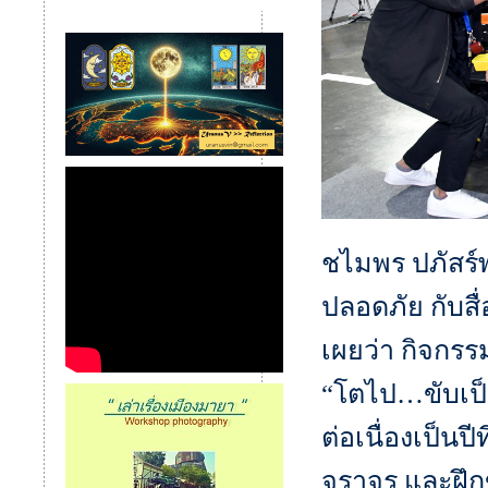
ชไมพร ปภัสร์พ
ปลอดภัย กับส
เผยว่า กิจก
“โตไป…ขับเป็น
ต่อเนื่องเป็นปี
จราจร และฝึก