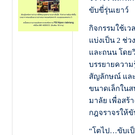
ขับขี่รุ่นเยาว์
กิจกรรมใช้เว
แบ่งเป็น 2 ช
และถนน โดยว
บรรยายความรู
สัญลักษณ์ และ
ขนาดเล็กในส
มาลัย เพื่อสร้
กฎจราจรให้ขับ
“โตไป…ขับเป็