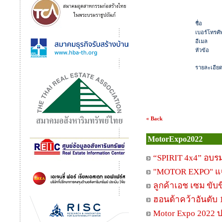
ชื่อ
เบอร์โทรศัพ
อีเมล
หัวข้อ
รายละเอีย
« Back
MotorExpo2022
“SPIRIT 4x4” อบรม
"MOTOR EXPO" แจกจ
ลูกค้าเอช เซม ขับข
ฮอนด้าคว้าอันดับ
Motor Expo 2022 ป