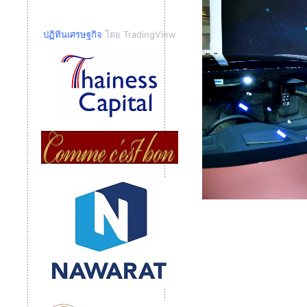
ปฏิทินเศรษฐกิจ
โดย TradingView