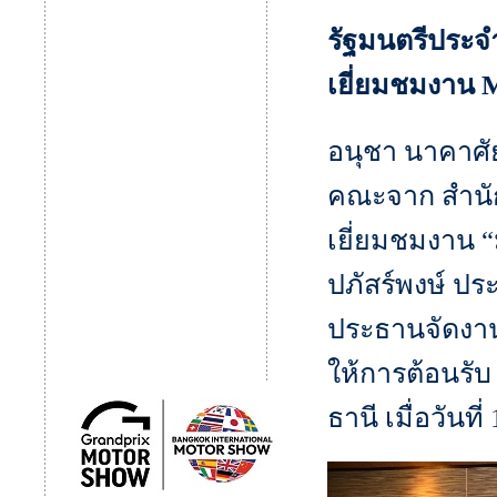
รัฐมนตรีประจ
เยี่ยมชมงาน
อนุชา นาคาศั
คณะจาก สำนัก
เยี่ยมชมงาน “
ปภัสร์พงษ์ ปร
ประธานจัดงาน
ให้การต้อนรั
ธานี เมื่อวันท