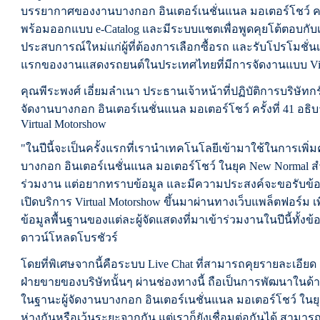
บรรยากาศของงานบางกอก อินเตอร์เนชั่นแนล มอเตอร์โชว์ ครั้
พร้อมออกแบบ e-Catalog และมีระบบแชตเพื่อพูดคุยโต้ตอบกับเจ้า
ประสบการณ์ใหม่แก่ผู้ที่ต้องการเลือกซื้อรถ และรับโปรโมชั่นเหม
แรกของงานแสดงรถยนต์ในประเทศไทยที่มีการจัดงานแบบ Virt
คุณพีระพงศ์ เอี่ยมลำเนา ประธานเจ้าหน้าที่ปฏิบัติการบริษั
จัดงานบางกอก อินเตอร์เนชั่นแนล มอเตอร์โชว์ ครั้งที่ 41 อ
Virtual Motorshow
"ในปีนี้จะเป็นครั้งแรกที่เรานำเทคโนโลยีเข้ามาใช้ในการเพ
บางกอก อินเตอร์เนชั่นแนล มอเตอร์โชว์ ในยุค New Normal สำ
ร่วมงาน แต่อยากทราบข้อมูล และมีความประสงค์จะขอรับข้อ
เปิดบริการ Virtual Motorshow ขึ้นมาผ่านทางเว็บแพล็ตฟอร์ม เ
ข้อมูลพื้นฐานของแต่ละผู้จัดแสดงที่มาเข้าร่วมงานในปีนี้ทั้ง
ดาวน์โหลดโบรชัวร์
โดยที่พิเศษจากนี้คือระบบ Live Chat ที่สามารถคุยรายละเอีย
ฝ่ายขายของบริษัทนั้นๆ ผ่านช่องทางนี้ ถือเป็นการพัฒนาในด้า
ในฐานะผู้จัดงานบางกอก อินเตอร์เนชั่นแนล มอเตอร์โชว์ ในยุค
ห่างกันหรือเว้นระยะจากกัน แต่เราก็ยังเชื่อมต่อกันได้ สาม