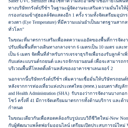
Saber UVC Sterilizer เพื่อใช้ทำความสะอาดฆ่าเชื้อภายในพื้นที
ทางบริษัทกรังด์ปรีซ์ฯ ในฐานะผู้จัดงานจะเสริมความมั่นใจให้ผ
กรองก่อนเข้าสู่ฮอลล์จัดแสดงอีก 1 ครั้ง รวมทั้งจัดเตรียมอุปก
ดวงตา (Eye Temperature) ที่มีความแม่นยำเป็นมาตรฐานสาก
ทั่วโลก"
ในขณะที่มาตรการเสริมเพื่อลดความแออัดของพื้นที่การจัดงาน
ปรับเพิ่มพื้นที่ทางเดินทางกลางจาก 6 เมตรเป็น 10 เมตร และ
เป็น 6 เมตร จัดพื้นที่สำหรับการเจรจาธุรกิจเพื่อรองรับลูกค้าเพิ่ม
กับแต่ละแบรนด์รถยนต์ และรถจักรยานยนต์ เพื่อจะสามารถกระจ
บริเวณพื้นที่โหลดดิ้งด้านหลังของอาคารชาเลนเจอร์ 2
นอกจากนี้บริษัทกรังด์ปรีซ์ฯ เพิ่มความเชื่อมั่นให้บริษัทรถยนต
หลังจากการท่องเที่ยวแห่งประเทศไทย (ททท.) มอบตราสัญลักษณ
and Health Administration (SHA) รับรองว่าการจัดงานบางกอก
โชว์ ครั้งที่ 41 มีการจัดเตรียมมาตรการทั้งด้านบริการ และด
กำหนด
ในขณะเดียวกันเพื่อสอดคล้องกับรูปแบบวิถีชีวิตใหม่-New Norma
กับผู้พัฒนาแพล็ตฟอร์มออนไลน์ เตรียมเปิดประสบการณ์ใหม่ V