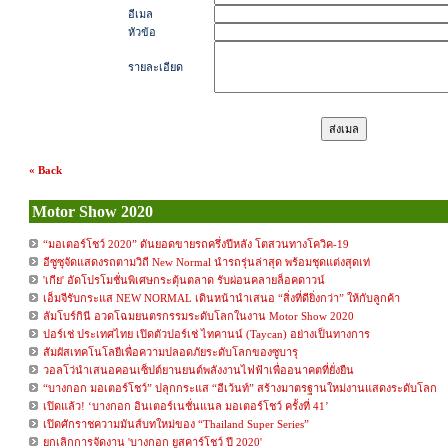
อีเมล
หัวข้อ
รายละเอียด
« Back
Motor Show 2020
“มอเตอร์โชว์ 2020” ดันยอดขายรถครึ่งปีหลัง โตสวนทางโควิค-19
อีซูซุจัดแสดงรถตามวิถี New Normal นำรถรุ่นล่าสุด พร้อมชุดแต่งสุดเท่
'เกีย' อัดโปรโมชั่นพิเศษกระตุ้นตลาด รับผ่อนคลายล็อคดาวน์
เอ็มจีรับกระแส NEW NORMAL เดินหน้านำเสนอ “สิ่งที่ดียิ่งกว่า” ให้กับลูกค้า
ลัมโบร์กินี อวดโฉมยนตรกรรมระดับโลกในงาน Motor Show 2020
ปอร์เช่ ประเทศไทย เปิดตัวปอร์เช่ ไทคานน์ (Taycan) อย่างเป็นทางการ
สัมผัสเทคโนโลยีเพื่อความปลอดภัยระดับโลกของซูบารุ
วอลโว่นำเสนอคอนเซ็ปต์ยานยนต์พลังงานไฟฟ้าเพื่ออนาคตที่ยั่งยืน
“บางกอก มอเตอร์โชว์” ปลุกกระแส “อีเว้นท์” สร้างมาตรฐานใหม่งานแสดงระดับโลก
เปิดแล้ว! ‘บางกอก อินเตอร์เนชั่นแนล มอเตอร์โชว์ ครั้งที่ 41’
เปิดศักราชความมันส์บทใหม่ของ “Thailand Super Series”
ยกเลิกการจัดงาน 'บางกอก ยูสคาร์โชว์ ปี 2020'