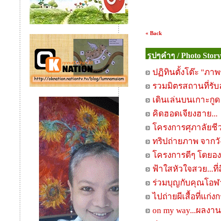
ดำเนินงานตามพันธกิ
ไปล่องเรือที่บ้านคล
เรื่องราวบนนาเกลือ
เรื่องราวแห่งสายน้
"ภาพรำพึง" พรีเมี่
ถ่ายภาพเด็กไม่ต้องน
ถ่ายอาหารให้น่าส
เทคนิคถ่ายภาพตั้
เรียบเรียง
จากผนังถ้ำถึงท้องท
สีสันในวันผี (ตาโ
“พังงาในวันฟ้าฉ่
“พังงาในวันฟ้าฉ่ำฝ
ถ่ายภาพให้เล่าเรื่อง
ตึกเก่าและแสงเงาที่
ท่องเที่ยววิถีถิ่นแบ