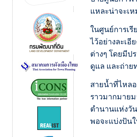
แหละน่าจะเหม
ในศูนย์การเรี
ไว้อย่างละเอี
ต่างๆ โดยมีป
ดูแล และถ่ายท
สายน้ำที่ไหลอย
ราวมากมายมาย
ตำนานแห่งวันว
พอจะแบ่งปันให้