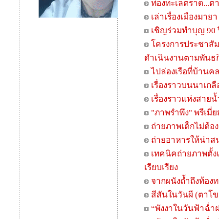
เดินเที่ยวไร่กระเท
DoiSter.....ชีวิตเท
5 ชุมชน เพื่อการท่องเ
ชีวิตริมน้ำกับรสแ
มนต์เสน่ห์เมืองใต้
จากไม้รูดถึงเกาะก
จากไม้รูดถึงเกาะกง
รูปๆคำๆ : ศีล...สมา
รูปๆคำๆ : สนามแร
รูปๆคำๆ : นับเท้าน
รูปๆคำๆ : ตลาดเก
email : iconminfo