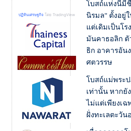
โบสถ์แห่งนี้มี
นิรมล" ตั้งอยู
ปฏิทินเศรษฐกิจ
โดย TradingView
แต่เดิมเป็นโ
มันคาธอลิก 
ธิก อาคารอัน
ศตวรรษ
โบสถ์แม่พระปฏิ
เท่านั้น หากย
ไม่แต่เพียงเฉพ
ฝั่งทะเลตะวัน