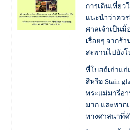
การเดินเที่ยวใ
แนะนำว่าควรลิ้ม
ศาลเจ้าเป็นมื้
เรื่อยๆ จากร้
สะพานไปยังโบ
ที่โบสถ์เก่าแ
สีหรือ Stain gl
พระแม่มารีอา
มาก และหากเข
ทางศาสนาที่ศัก