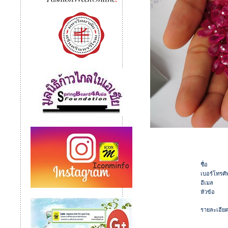
รูปๆคำๆ / Photo Story
ปฏิทินตั้งโต๊ะ "ภ
รวมมิตรสถานที่ร
เดินเล่นบนเกาะกูด
คิดฮอดเจียงฮาย...
โครงการศุภาลัยชีว
ทริปถ่ายภาพ จากว
โครงการดีๆ โดยอ
ฟ้าใสหัวใจสวย...ที่ส
ร่วมบุญกับคุณโอฬ
ไปถ่ายผีเสื้อที่แก่
on my way...ผลงาน
ท่องทะเลตราด...ต
เล่าเรื่องเมืองมาย
เชิญร่วมทำบุญ 90 ป
โครงการประชาสัมพั