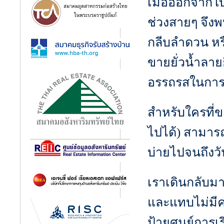
เมื่อออกจากโบ
ช่วงสายๆ จึง
กลีบลำดวน หร
ขายยั่วน้ำลายย
อรรถรสในการมา
สำหรับใครที่ขย
ไปได้) สามารถ
บ่ายไปจนถึงวั
เราเดินกลับม
และแทบไม่มีค
ป้ายศูนย์การเร