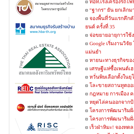
ทอท.เร่งเครื่องรถไฟ
“ฐากร” ยัน ยกเลิกม
จองพื้นที่วันแรกคึ
ยนต์ ครั้งที่ 35
จ่อขยายอายุการใช้งา
Google เริ่มงานวิจัย
แม่นยำ
หายนะทางธุรกิจของ
เศรษฐีแห่ซื้อเพนต์เฮ
หวั่นพิษเลือกตั้งใ
โละขายสถานทูตออสเต
กฎหมาย การเมือง 
หยุดไล่คนออกจากป
โครงการพัฒนาริมฝั
โครงการพัฒนาริมฝั
เร็วฝ่าหิมะ! จองทด