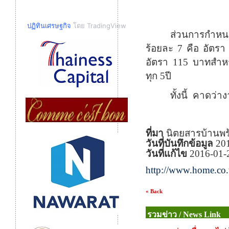
ปฏิทินเศรษฐกิจ
โดย TradingView
ส่วนการกำหน
ร้อยละ
7
คือ อัตรา
อัตรา
115
บาทสำหรั
ทุก
5
ปี
ทั้งนี้
คาดว่าง
ที่มา
นิตยสารบ้านพร้
วันที่บันทึกข้อมูล
20
วันที่แก้ไข
2016-01-
http://www.home.co.t
« Back
รวมข่าว / News Link