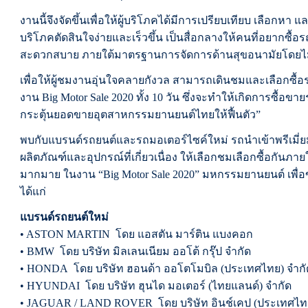
งานนี้จึงจัดขึ้นเพื่อให้ผู้บริโภคได้มีการเปรียบเทียบ เลือกหา แล
บริโภคตัดสินใจง่ายและเร็วขึ้น เป็นสื่อกลางให้คนที่อยากซื้
สะดวกสบาย ภายใต้มาตรฐานการจัดการด้านสุขอนามัยโดยไม
เพื่อให้ผู้ชมงานอุ่นใจคลายกังวล สามารถเดินชมและเลือกซื้
งาน Big Motor Sale 2020 ทั้ง 10 วัน ซึ่งจะทำให้เกิดการซื้อขา
กระตุ้นยอดขายอุตสาหกรรมยานยนต์ไทยให้ฟื้นตัว”
พบกับแบรนด์รถยนต์และรถมอเตอร์ไซค์ใหม่ รถนำเข้าพรีเมี่ยม
ผลิตภัณฑ์และอุปกรณ์ที่เกี่ยวเนื่อง ให้เลือกชมเลือกซื้อกันภาย
มากมาย ในงาน “Big Motor Sale 2020” มหกรรมยานยนต์ เพื่อ
ได้แก่
แบรนด์รถยนต์ใหม่
• ASTON MARTIN โดย แอสตัน มาร์ติน แบงคอก
• BMW โดย บริษัท มิลเลนเนียม ออโต้ กรุ๊ป จำกัด
• HONDA โดย บริษัท ฮอนด้า ออโตโมบิล (ประเทศไทย) จำกั
• HYUNDAI โดย บริษัท ฮุนได มอเตอร์ (ไทยแลนด์) จำกัด
• JAGUAR / LAND ROVER โดย บริษัท อินช์เคป (ประเทศไทย