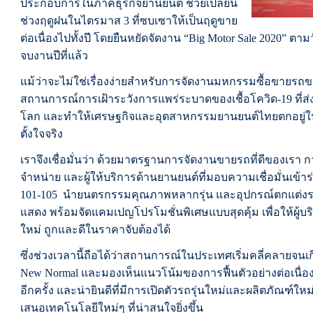
ประกอบการในภาคธุรกิจยานยนต์ ช่วยเปลี่ยน
ช่วงฤดูฝนในไตรมาส 3 ที่ซบเซาให้เป็นฤดูขาย
ต่อเนื่องไปทั้งปี โดยยืนหยัดจัดงาน “Big Motor Sale 2020” ตามวั
จบงานปีที่แล้ว
แม้ว่าจะไม่ใช่เรื่องง่ายสำหรับการจัดงานมหกรรมซื้อขายร
สถานการณ์การเฝ้าระวังการแพร่ระบาดของเชื้อโควิด-19 ที่ส
โลก และทำให้เศรษฐกิจและอุตสาหกรรมยานยนต์ไทยตกอยู่ใ
ตั้งใจจริง
เราจึงเชื่อมั่นว่า ด้วยมาตรฐานการจัดงานขายรถที่ดีของเรา กา
จำหน่าย และผู้ให้บริการด้านยานยนต์ที่มอบความเชื่อมั่นเข้าร่ว
101-105 นำยนตรกรรมคุณภาพหลากรุ่น และอุปกรณ์ตกแต่งร
แสดง พร้อมจัดแคมเปญโปรโมชั่นพิเศษแบบสุดคุ้ม เพื่อให้ผู้บ
ใหม่ ถูกและดีในราคาจับต้องได้
ซึ่งช่วงเวลานี้ถือได้ว่าสถานการณ์ในประเทศเริ่มคลี่คลายจนเกื
New Normal และมองเห็นแนวโน้มของการฟื้นตัวอย่างต่อเนื่อง
อีกครั้ง และน่ายินดีที่มีการเปิดตัวรถรุ่นใหม่และผลิตภัณฑ์ใ
เสนอเทคโนโลยีใหม่ๆ ที่น่าสนใจยิ่งขึ้น