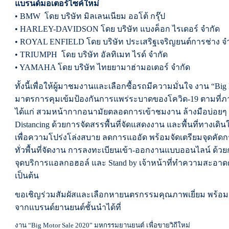
แบรนด์มอเตอร์ไซค์ใหม่
• BMW โดย บริษัท มิลเลนเนียม ออโต้ กรุ๊ป
• HARLEY-DAVIDSON โดย บริษัท แบงค็อก ไรเดอร์ จำกัด
• ROYAL ENFIELD โดย บริษัท ประเสริฐเจริญยนต์การช่าง จ
• TRIUMPH โดย บริษัท อัลทิเมท ไรด์ จำกัด
• YAMAHA โดย บริษัท ไทยยามาฮ่ามอเตอร์ จำกัด
ทั้งนี้เพื่อให้ผู้มาชมงานและเลือกซื้อรถมีความมั่นใจ งาน “Big 
มาตรการคุมเข้มป้องกันการแพร่ระบาดของโควิด-19 ตามที่
ได้แก่
สวมหน้ากากอนามัยตลอดการเข้าชมงาน ล้างมือบ่อยๆ แ
Distancing ด้วยการจัดสรรพื้นที่จัดแสดงงาน และพื้นที่ทางเด
เพื่อความโปร่งโล่งสบาย ลดการแออัด
พร้อมจัดเตรียมจุดคั
ทั่วพื้นที่จัดงาน การลงทะเบียนเข้า-ออกงานแบบออนไลน์ ด
จุดบริการแอลกอฮอล์ และ Stand by เจ้าหน้าที่ทำความสะอ
เป็นต้น
ขอเชิญร่วมสัมผัสและเลือกหายนตรกรรมคุณภาพเยี่ยม พร้อมรั
จากแบรนด์ยานยนต์ชั้นนำได้ที่
งาน “Big Motor Sale 2020” มหกรรมยานยนต์ เพื่อขายวิถีใหม่