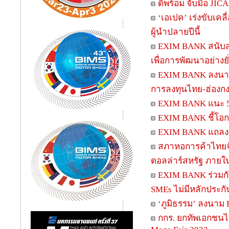
ดีพร้อม จับมือ JIC
‘เอเปค’ เร่งขับเค
ผู้นำปลายปีนี้
EXIM BANK สนับสน
เพื่อการพัฒนาอย่างยั
EXIM BANK ลงนาม
การลงทุนไทย-ฮ่องก
EXIM BANK แนะ 5 D
EXIM BANK ชี้โอกา
EXIM BANK แถลงผลด
สภาหอการค้าไทยจับ
ดอลล่าร์สหรัฐ ภายใน
EXIM BANK ร่วมก
SMEs ไม่มีหลักประกัน
‘ภูมิธรรม’ ลงนาม 
กกร. ยกทัพเอกชนไ