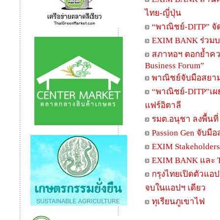
ไทย-ญี่ปุ่น
“พาณิชย์-DITP” จั
EXIM BANK ร่วมบรร
สภาหอฯ ตอกย้ำควา
Business Forum”
พาณิชย์จับมือสยาม
“พาณิชย์-DITP”เผ
แฟร์อิตาลี
รมต.อนุชา ลงพื้นท
Passion Gen จับมื
EXIM Stakeholder
EXIM BANK และ T
กรุงไทยเปิดตัวแอปฯ
จบในแอปฯ เดียว
ทุเรียนภูเขาไฟ