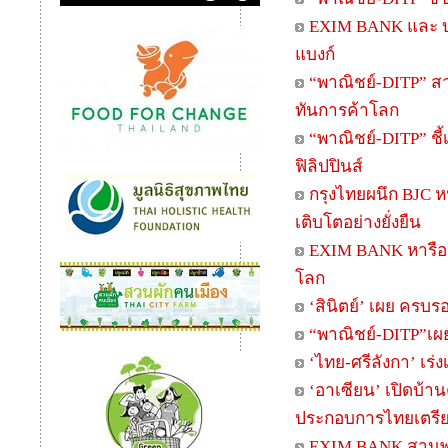
EXIM BANK และ บ
แบงก์
“พาณิชย์-DITP” สาน
ทันการค้าโลก
“พาณิชย์-DITP” ชี
ฟิลิปปินส์
กรุงไทยผนึก BJC ห
เติบโตอย่างยั่งยืน
EXIM BANK หารือ 
โลก
‘สินิตย์’ เผย ครบ
“พาณิชย์-DITP”เผยเ
‘ไทย-ศรีลังกา’ เร่ง
‘อาเซียน’ เปิดบ้าน
ประกอบการไทยเตรี
EXIM BANK สานพลั