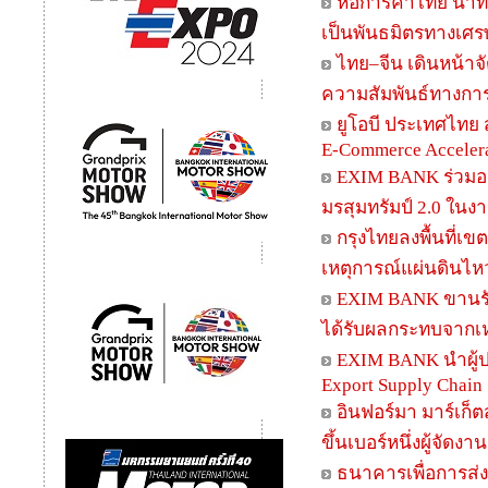
หอการค้าไทย นำทีม
เป็นพันธมิตรทางเศร
ไทย–จีน เดินหน้าจ
ความสัมพันธ์ทางการ
ยูโอบี ประเทศไทย 
E-Commerce Acceler
EXIM BANK ร่วมออก
มรสุมทรัมป์ 2.0 ในง
กรุงไทยลงพื้นที่เ
เหตุการณ์แผ่นดินไห
EXIM BANK ขานรั
ได้รับผลกระทบจากเห
EXIM BANK นำผู้ป
Export Supply Chain
อินฟอร์มา มาร์เก็ต
ขึ้นเบอร์หนึ่งผู้จัด
ธนาคารเพื่อการส่