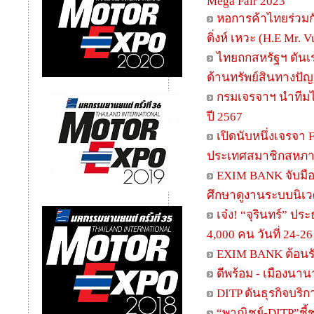
Mega Fair 2023
หอการค้าไทยร่วมก
ดิ่งห์ เหวะ (H.E Mr.
ไทยถกสหรัฐฯ ดันเ
ด้านทรัพย์สินทางปั
กรมเจรจาฯ นำทีมไ
ปี 2567
เปิดนับหนึ่งเจรจา 
ประเทศสมาชิกสหภาพ
EXIM BANK จับมือ
ศึกษาดูงานระบบนิเว
เจ๋ง! “จุรินทร์” 
4,000 คน วันที่ 24-26 ม
EXIM BANK ต้อนรับ
ดีพร้อม - เมืองนา
DITP ดันธุรกิจบริก
“พาณิชย์-DITP”ชี้