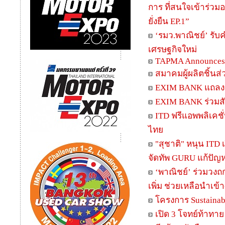
การ ที่สนใจเข้าร่ว
ยั่งยืน EP.1”
‘รมว.พาณิชย์’ รับ
เศรษฐกิจใหม่
TAPMA Announces t
สมาคมผู้ผลิตชิ้นส
EXIM BANK แถลงผล
EXIM BANK ร่วมส
ITD ฟรีแอพพลิเคชั
ไทย
"สุชาติ" หนุน ITD 
จัดทัพ GURU แก้ปัญห
‘พาณิชย์’ ร่วมวง
เพิ่ม ช่วยเหลือนำเข้า
โครงการ Sustainabi
เปิด 3 โจทย์ท้าทาย