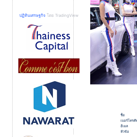
ปฏิทินเศรษฐกิจ
โดย TradingView
ชื่อ
เบอร์โทรศัพ
อีเมล
หัวข้อ