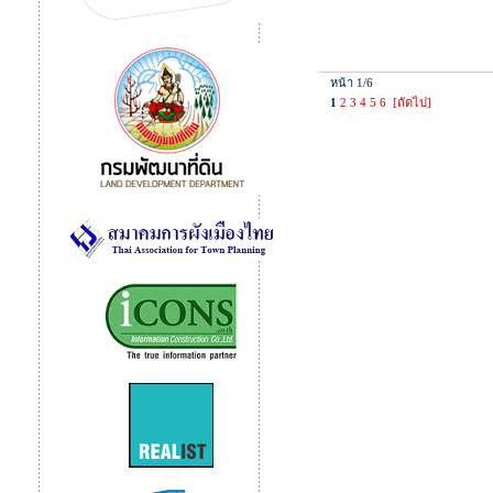
หน้า 1/6
1
2
3
4
5
6
[ถัดไป]