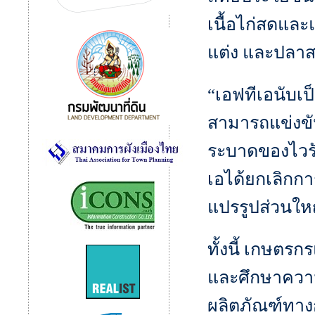
เนื้อไก่สดและ
แต่ง และปลาสค
“เอฟทีเอนับเป
สามารถแข่งข
ระบาดของไวรัส
เอได้ยกเลิกก
แปรรูปส่วนให
ทั้งนี้ เกษตร
และศึกษาควา
ผลิตภัณฑ์ทาง