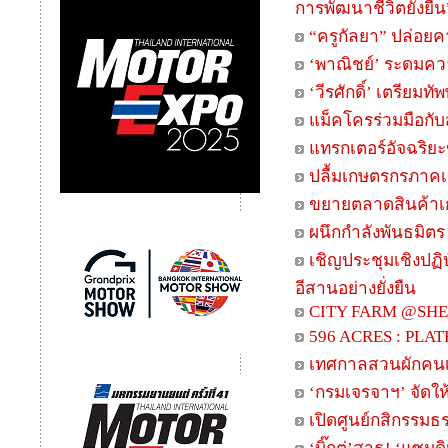
การพัฒนาชีวิตยั่งยืน
“ครูกัลยา” ปล่อย
‘พาณิชย์’ ระดมควา
‘วีรศักดิ์’ เตรียม
แม็คโครร่วมมือก
แทรกเตอร์อัจฉริยะ
ปลื้มเกษตรกรภาคเ
ขยายตลาดสินค้าเ
ผนึกกำลังพันธมิตร
เชิญประชุมเชิงปฏิ
อีสานอย่างยั่งยืน
CITY FARM @SH
596 ACRES : PLA
เทศกาลสวนผักคนเมือ
‘กรมเจรจาฯ’ จัดใ
เปิดศูนย์กสิกรรม