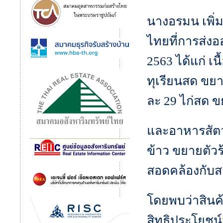
นางอรมน เพิ่
ไทยที่การส่งอ
2563 ได้แก่ เ
ทุเรียนสด ขยา
ละ 29 ไก่สด ข
และอาหารสัตว์
ข้าว ขยายตัว
สอดคล้องกับส
โดยพบว่าสินค
สิทธิประโยชน์ม