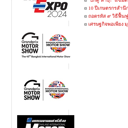
‘บิ๊กตู่’สาธุ! ‘แซม
10 ปีเกษตรกรสำนึก
ถอดรหัส ๙ วิธีฟื้
เศรษฐกิจพอเพียง ม