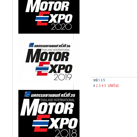
หน้า 1/5
1
2
3
4
5
[ถัดไป]