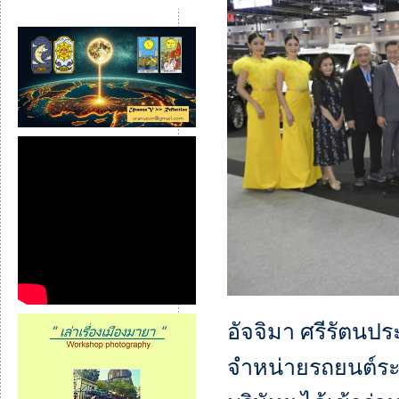
อัจจิมา ศรีรัตนป
จำหน่ายรถยนต์ระดั