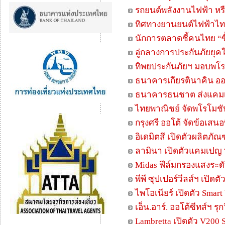
รถยนต์พลังงานไฟฟ้า หร
ทิศทางยานยนต์ไฟฟ้า
นักการตลาดชี้คนไทย “ซ
อู่กลางการประกันภัยยุค
ทิพยประกันภัยฯ มอบพโร
ธนาคารเกียรตินาคิน ออ
ธนาคารธนชาต ส่งแคมเปญ
ไทยพาณิชย์ จัดพโรโมชั
กรุงศรี ออโต้ จัดข้อเสนอ
อิเดมิตสึ เปิดตัวผลิตภั
ลามินา เปิดตัวแคมเปญ 
Midas ฟีล์มกรองแสงระดั
พีพี ซุปเปอร์วีลส์ฯ เปิ
ไพโอเนียร์ เปิดตัว Smart
เอ็น.อาร์. ออโต้ซีทส์ฯ รุ
Lambretta เปิดตัว V200