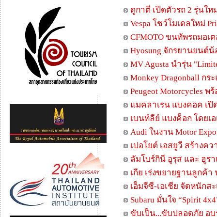
ดูกาตี เปิดตัวรถ 2 รุ่นใ
Vespa โชว์โมเดลใหม่ Pr
CFMOTO ขนทัพรถมอเตอร์
Hyosung จักรยานยนต์น้อ
MV Agusta นำรุ่น "Limit
Monkey Dragonball กระ
Peugeot Motorcycles พร้
แมคลาเรน แบงคอค เปิด
เบนท์ลีย์ แบงค็อก โดยเ
Audi ในงาน Motor Expo 2
เปอโยต์ เอสยูวี สร้างคว
ลัมโบร์กินี อูรุส และ ฮ
เกีย เร่งขยายฐานลูกค้า 
เอ็มจีซี-เอเชีย จัดหนั
Subaru มั่นใจ “Spirit 4x
ขับเป็น...ขับปลอดภัย อบ