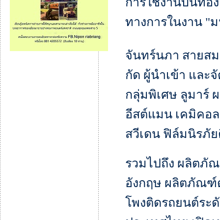
การใช้งานบนท้องถ
ทางการในงาน "มหก
จันทร์นภา สายสมร
กัด ผู้นําเข้า แล
กลุ่มพิเศษ ลูมาร์
อีสต์แมน เคมิคอล
สวีเดน ฟิล์มนิรภ
รวมไปถึง ผลิตภั
อังกฤษ ผลิตภัณฑ์
โพงติดรถยนต์ระดับ