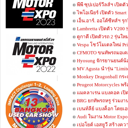
พีพี ซุปเปอร์วีลส์ฯ เปิ
ไพโอเนียร์ เปิดตัว Smart
เอ็น.อาร์. ออโต้ซีทส์ฯ รุ
Lambretta เปิดตัว V200
ดูกาตี เปิดตัวรถ 2 รุ่นใ
Vespa โชว์โมเดลใหม่ Pr
CFMOTO ขนทัพรถมอเตอร์
Hyosung จักรยานยนต์น้อ
MV Agusta นำรุ่น "Limit
Monkey Dragonball กระ
Peugeot Motorcycles พร้
แมคลาเรน แบงคอค เปิด
BRG ยกทัพรถหรู ร่วมงา
เบนท์ลีย์ แบงค็อก โดยเ
Audi ในงาน Motor Expo 2
เปอโยต์ เอสยูวี สร้างคว