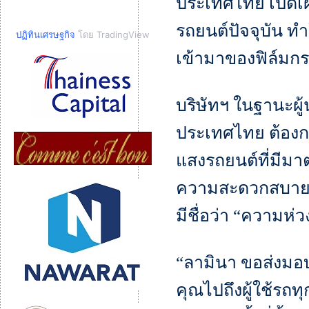
ประเทศไทย เปิดเ
รถยนต์ปัจจุบัน ทํ
ปฏิทินเศรษฐกิจ
โดย TradingView
เข้ามาของฟิล์มกร
บริษัทฯ ในฐานะผ
ประเทศไทย ต้องกา
แสงรถยนต์ที่มีมา
ความสะดวกสบายใ
มีชื่อว่า “ความห่ว
“ลามินา ขอส่งมอ
คุณไปถึงผู้ใช้รถ