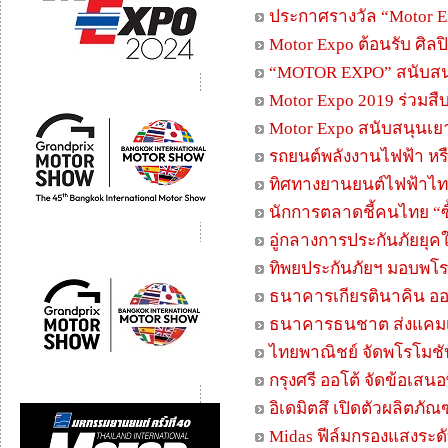
ประกาศรางวัล “Motor E
Motor Expo ต้อนรับ ศิลป
“MOTOR EXPO” สนับสน
Motor Expo 2019 ร่วมส
Motor Expo สนับสนุนเยา
รถยนต์พลังงานไฟฟ้า หร
ทิศทางยานยนต์ไฟฟ้า
นักการตลาดชี้คนไทย “ซ
อู่กลางการประกันภัยยุค
ทิพยประกันภัยฯ มอบพโร
ธนาคารเกียรตินาคิน ออ
ธนาคารธนชาต ส่งแคมเปญ
ไทยพาณิชย์ จัดพโรโมชั
กรุงศรี ออโต้ จัดข้อเสนอ
อิเดมิตสึ เปิดตัวผลิตภั
Midas ฟีล์มกรองแสงระดั