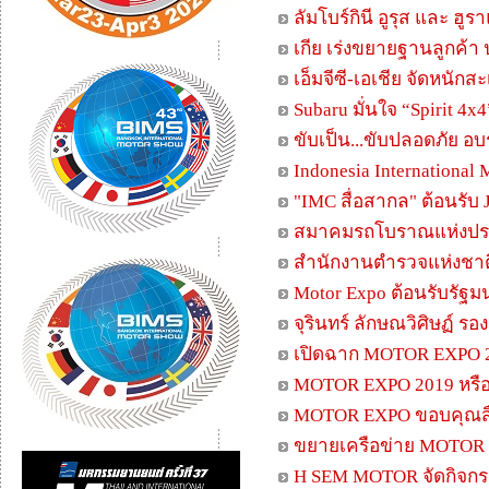
ลัมโบร์กินี อูรุส และ ฮ
เกีย เร่งขยายฐานลูกค้า 
เอ็มจีซี-เอเชีย จัดหนั
Subaru มั่นใจ “Spirit 4x
ขับเป็น...ขับปลอดภัย อบ
Indonesia International
"IMC สื่อสากล" ต้อนรั
สมาคมรถโบราณแห่งประ
สำนักงานตำรวจแห่งชาติ เ
Motor Expo ต้อนรับรั
จุรินทร์ ลักษณวิศิษฏ์ 
เปิดฉาก MOTOR EXPO 20
MOTOR EXPO 2019 หรือ “ม
MOTOR EXPO ขอบคุณส
ขยายเครือข่าย MOTOR 
H SEM MOTOR จัดกิจกร