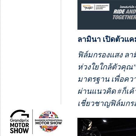
ลามินา เปิดตัวแ
ฟิล์มกรองแสง ลา
ห่วงใยใกล้ตัวคุณ”
มาตรฐาน เพื่อคว
ผ่านแนวคิด #ก็เค้า
เชี่ยวชาญฟิล์มกรอ