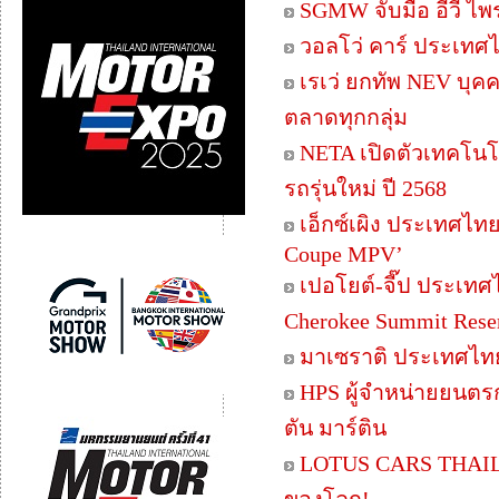
SGMW จับมือ อีวี ไพ
วอลโว่ คาร์ ประเท
เรเว่ ยกทัพ NEV บุ
ตลาดทุกกลุ่ม
NETA เปิดตัวเทคโนโ
รถรุ่นใหม่ ปี 2568
เอ็กซ์เผิง ประเทศไท
Coupe MPV’
เปอโยต์-จี๊ป ประเทศ
Cherokee Summit Reser
มาเซราติ ประเทศไทย 
HPS ผู้จำหน่ายยนตร
ตัน มาร์ติน
LOTUS CARS THAILA