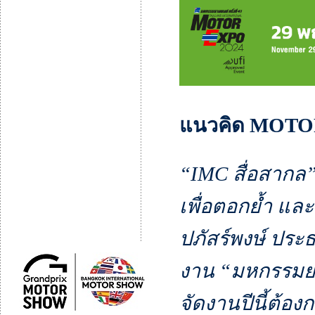
แนวคิด MOTOR
“IMC สื่อสากล”
เพื่อตอกย้ำ แ
ปภัสร์พงษ์ ประ
งาน “มหกรรมยาน
จัดงานปีนี้ต้อ