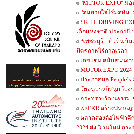
"MOTOR EXPO" มอบร
"ลมหายใจไร้มลทิน"
SKILL DRIVING EXP
เด็กแห่งชาติ ประจำปี 
“เพชรบุรี - หัวหิน ว
มิตรภาพไร้กาลเวลา
เอช เซม สนับสนุนงา
MOTOR EXPO 2024 ปิ
ประกาศผล People’s 
วัยอนุบาลก็สนุกกับ
กระทรวงวัฒนธรรม 
ZEEKR สร้างปรากฏกา
ตลาดสองล้อไฟฟ้าคึกค
2024 ส่ง 3 รุ่นใหม่ ก