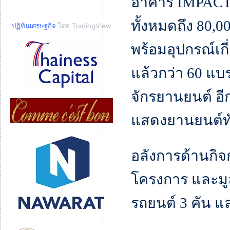
อาคาร IMPACT
ทั้งหมดถึง 80
ปฏิทินเศรษฐกิจ
โดย TradingView
พร้อมอุปกรณ์เก
แล้วกว่า 60 แบ
จักรยานยนต์ อี
แสดงยานยนต์ทั
อลังการด้านกิ
โครงการ และมูล
รถยนต์ 3 คัน แล