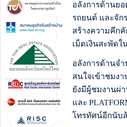
อลังการด้านยอ
รถยนต์ และจัก
สร้างความคึกค
เม็ดเงินสะพั
อลังการด้านจำ
สนใจเข้าชมงาน
ยังมีผู้ชมงา
และ PLATFORM
โทรทัศน์อีกนับ