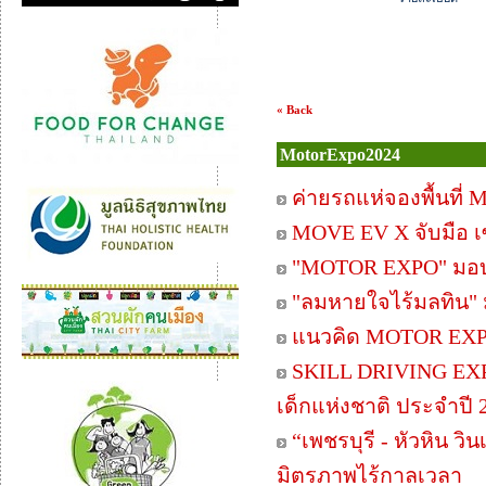
« Back
MotorExpo2024
ค่ายรถแห่จองพื้นที่
MOVE EV X จับมือ เซ
"MOTOR EXPO" มอบร
"ลมหายใจไร้มลทิน"
แนวคิด MOTOR EXP
SKILL DRIVING EXP
เด็กแห่งชาติ ประจำปี 
“เพชรบุรี - หัวหิน ว
มิตรภาพไร้กาลเวลา