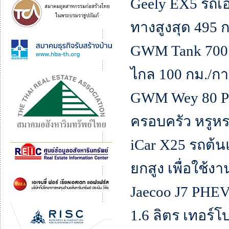
Geely EX5 รถเอ
ทางสูงสุด 495
GWM Tank 700 H
ไกล 100 กม./กา
GWM Wey 80 PH
ครอบครัว หรูห
iCar X25 รถต้
ยกสูง เพื่อใช้
Jaecoo J7 PHEV 
1.6 ลิตร เทอร์โ