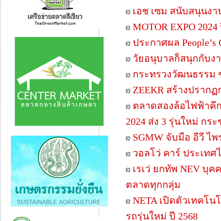
เอช เซม สนับสนุนงา
MOTOR EXPO 2024 ปิ
ประกาศผล People’s 
วัยอนุบาลก็สนุกกับ
กระทรวงวัฒนธรรม 
ZEEKR สร้างปรากฏกา
ตลาดสองล้อไฟฟ้าคึกค
2024 ส่ง 3 รุ่นใหม่ ก
SGMW จับมือ อีวี ไพ
วอลโว่ คาร์ ประเท
เรเว่ ยกทัพ NEV บุ
ตลาดทุกกลุ่ม
NETA เปิดตัวเทคโนโ
รถรุ่นใหม่ ปี 2568