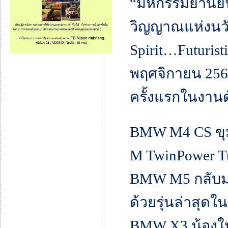
“มหกรรมยานยนต์
วิญญาณแห่งนว
Spirit…Futuristi
พฤศจิกายน 256
ครั้งแรกในงานดั
BMW M4 CS ขุมพ
M TwinPower T
BMW M5 กลับม
ด้วยรุ่นล่าสุดใน
BMW X3 น้องใหม