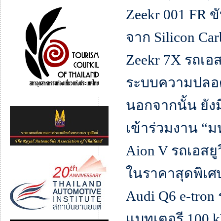
Zeekr 001 FR ขั
จาก Silicon Car
Zeekr 7X รถเอสย
ระบบความปลอดภ
นอกจากนั้น ยังม
เข้าร่วมงาน “มห
Aion V รถเอสยู
ในราคาสุดพิเศ
Audi Q6 e-tron
แบทเตอรี 100 