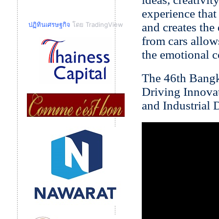
experience that
ปฏิทินเศรษฐกิจ
โดย TradingView
and creates the
from cars allows
the emotional c
The 46th Bang
Driving Innovat
and Industrial 