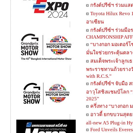
กรังด์ปรีซ์ฯ ร่วม
Toyota Hilux Revo 
อาเซียน
กรังด์ปรีซ์ฯ ร่วมม
CHAMPIONSHIP AFFI
“บางกอก มอเตอร์โชว
มั่นใจช่วยกระตุ้นตล
สมเด็จพระเจ้าลูกเ
พระราชทานถ้วยรางวัล
with R.C.S.”
กรังด์ปรีซ์ฯ จับม
อาวุโสชิงแชมป์โลก “
2025”
ครึ่งทาง “บางกอก 
อาวดี้ ยกขบวนสุดยอ
all-new A5 Plug-in H
Ford Unveils Everest