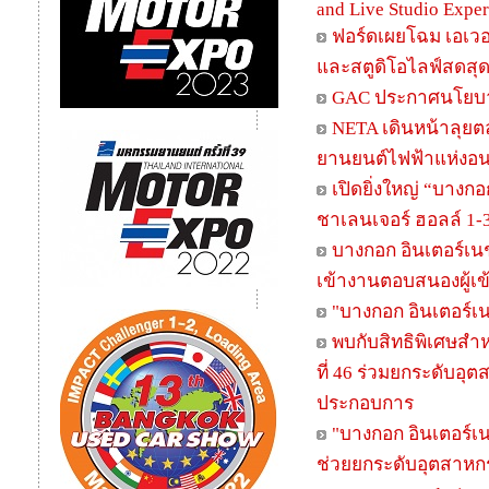
and Live Studio Expe
ฟอร์ดเผยโฉม เอเวอเ
และสตูดิโอไลฟ์สดสุด
GAC ประกาศนโยบาย 
NETA เดินหน้าลุยต
ยานยนต์ไฟฟ้าแห่งอ
เปิดยิ่งใหญ่ “บางกอ
ชาเลนเจอร์ ฮอลล์ 1-3
บางกอก อินเตอร์เนชั
เข้างานตอบสนองผู้เข
"บางกอก อินเตอร์เนชั
พบกับสิทธิพิเศษสำห
ที่ 46 ร่วมยกระดับอุ
ประกอบการ
"บางกอก อินเตอร์เน
ช่วยยกระดับอุตสาหก