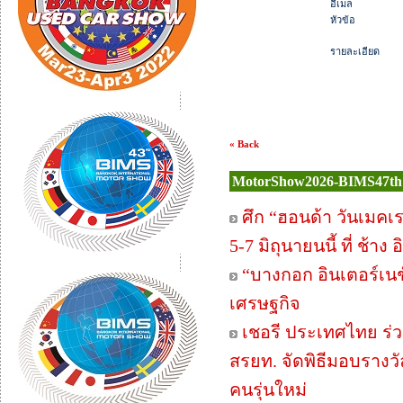
อีเมล
หัวข้อ
รายละเอียด
« Back
MotorShow2026-BIMS47th
ศึก “ฮอนด้า วันเมค
5-7 มิถุนายนนี้ ที่ ช้าง
“บางกอก อินเตอร์เนช
เศรษฐกิจ
เชอรี ประเทศไทย ร่
สรยท. จัดพิธีมอบรางว
คนรุ่นใหม่