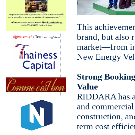
This achievemen
brand, but also r
ปฏิทินเศรษฐกิจ
โดย TradingView
market—from int
New Energy Veh
Strong Bookin
Value
RIDDARA has att
and commercial u
construction, an
term cost effici