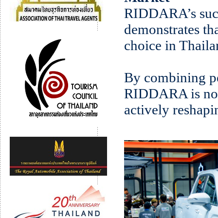
RIDDARA’s succ
demonstrates th
choice in Thaila
By combining pe
RIDDARA is not j
actively reshapi