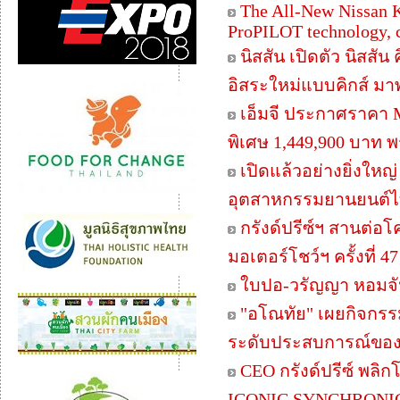
The All-New Nissan 
ProPILOT technology, 
นิสสัน เปิดตัว นิสสั
อิสระใหม่แบบคิกส์ มา
เอ็มจี ประกาศราคา 
พิเศษ 1,449,900 บาท พ
เปิดแล้วอย่างยิ่งใหญ
อุตสาหกรรมยานยนต์ไท
กรังด์ปรีซ์ฯ สานต่อโ
มอเตอร์โชว์ฯ ครั้งที่ 
ใบปอ-วรัญญา หอมจัน
"อโณทัย" เผยกิจกรรม
ระดับประสบการณ์ของผู
CEO กรังด์ปรีซ์ พลิก
ICONIC SYNCHRONICI