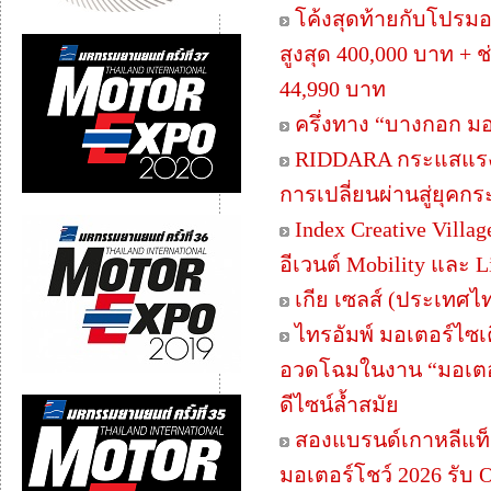
โค้งสุดท้ายกับโปรมอ
สูงสุด 400,000 บาท + 
44,990 บาท
ครึ่งทาง “บางกอก มอเ
RIDDARA กระแสแรงใน
การเปลี่ยนผ่านสู่ยุค
Index Creative Villa
อีเวนต์ Mobility และ L
เกีย เซลส์ (ประเทศไ
ไทรอัมพ์ มอเตอร์ไซเ
อวดโฉมในงาน “มอเตอร์
ดีไซน์ล้ำสมัย
สองแบรนด์เกาหลีแท็ก
มอเตอร์โชว์ 2026 รับ