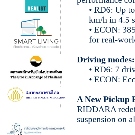
• RD6: Up t
km/h in 4.5 
• ECON: 385
for real-worl
Driving modes:
•
RD6: 7 driv
• ECON: Eco
A New Pickup E
RIDDARA redefi
suspension on al