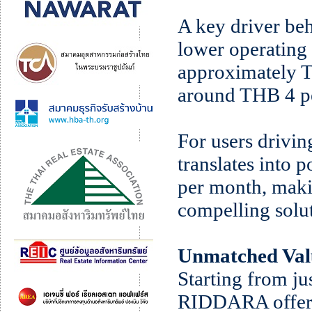
A key driver beh
lower operating
approximately T
around THB 4 pe
For users drivin
translates into 
per month, maki
compelling solu
Unmatched Valu
Starting from j
RIDDARA offers 