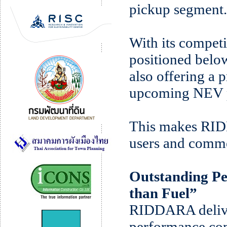
pickup segment.
With its compet
positioned belo
also offering a p
upcoming NEV p
This makes RIDD
users and comme
Outstanding Pe
than Fuel”
RIDDARA deliver
performance com