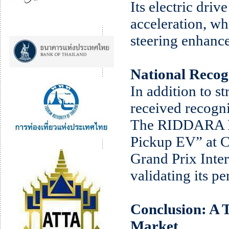
Its electric dri
acceleration, wh
steering enhanc
National Recog
In addition to 
received recogni
The RIDDARA 
Pickup EV” at 
Grand Prix Int
validating its p
Conclusion: A T
Market