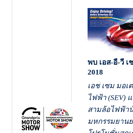
พบ เอส-อี-วี 
2018
เอช เซม มอเต
ไฟฟ้า (SEV) 
สามล้อไฟฟ้าน้
มหกรรมยานยนต