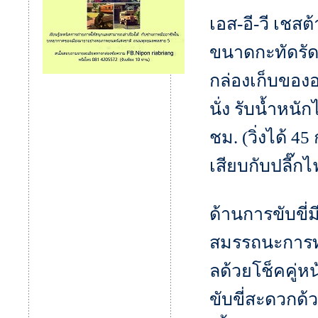
เอส-อี-วี เชสต
ขนาดกะทัดรัด
กล่องเก็บของอ
นั่ง รับน้ำหนั
ชม. (วิ่งได้ 
เสียบกับปลี๊ก
ด้านการขับขี่ม
สมรรถนะการทร
ลด้วยโช็คคู่
ขับขี่สะดวกด