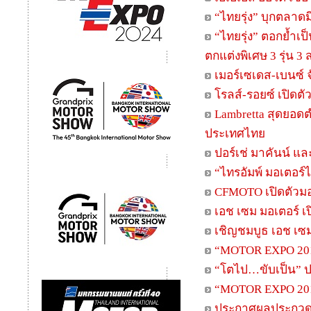
“ไทยรุ่ง” บุกตลาดม
“ไทยรุ่ง” ตอกย้ำเ
ตกแต่งพิเศษ 3 รุ่น 3 
เมอร์เซเดส-เบนซ์
โรลส์-รอยซ์ เปิดต
Lambretta สุดยอดต
ประเทศไทย
ปอร์เช่ มาคันน์ แล
“ไทรอัมพ์ มอเตอร์
CFMOTO เปิดตัวมอ
เอช เซม มอเตอร์ เ
เชิญชมบูธ เอช เซ
“MOTOR EXPO 2018
“โตไป…ขับเป็น” ป
“MOTOR EXPO 201
ประกาศผลประกวด “