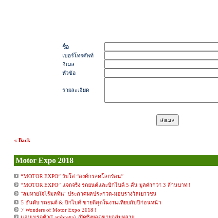
ชื่อ
เบอร์โทรศัพท์
อีเมล
หัวข้อ
รายละเอียด
« Back
Motor Expo 2018
“MOTOR EXPO” รับโล่ “องค์กรลดโลกร้อน”
“MOTOR EXPO” แจกจริง รถยนต์และบิกไบค์ 5 คัน มูลค่ากว่า 3 ล้านบาท !
"ลมหายใจไร้มลทิน" ประกาศผลประกวด-มอบรางวัลเยาวชน
5 อันดับ รถยนต์ & บิกไบค์ ขายดีสุดในงานเทียบกับปีก่อนหน้า
7 Wonders of Motor Expo 2018 !
แลมเบรตต้า(Lambretta) เปิดซิงยอดขายถล่มทลาย