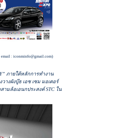
่ email : iconminfo@gmail.com)
ILY” ภายใต้หลักการทำงาน
างผังบู๊ธ เอช เซม มอเตอร์
ถสามล้อเอนกประสงค์ STC ใน