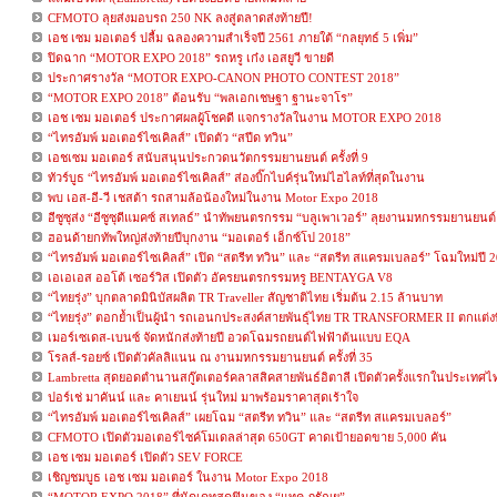
CFMOTO ลุยส่งมอบรถ 250 NK ลงสู่ตลาดส่งท้ายปี!
เอช เซม มอเตอร์ ปลื้ม ฉลองความสำเร็จปี 2561 ภายใต้ “กลยุทธ์ 5 เพิ่ม”
ปิดฉาก “MOTOR EXPO 2018” รถหรู เก๋ง เอสยูวี ขายดี
ประกาศรางวัล “MOTOR EXPO-CANON PHOTO CONTEST 2018”
“MOTOR EXPO 2018” ต้อนรับ “พลเอกเชษฐา ฐานะจาโร”
เอช เซม มอเตอร์ ประกาศผลผู้โชคดี แจกรางวัลในงาน MOTOR EXPO 2018
“ไทรอัมพ์ มอเตอร์ไซเคิลส์” เปิดตัว “สปีด ทวิน”
เอชเซม มอเตอร์ สนับสนุนประกวดนวัตกรรมยานยนต์ ครั้งที่ 9
ทัวร์บูธ “ไทรอัมพ์ มอเตอร์ไซเคิลส์” ส่องบิ๊กไบค์รุ่นใหม่ไฮไลท์ที่สุดในงาน
พบ เอส-อี-วี เชสต้า รถสามล้อน้องใหม่ในงาน Motor Expo 2018
อีซูซุส่ง “อีซูซุดีแมคซ์ สเทลธ์” นำทัพยนตรกรรม “บลูเพาเวอร์” ลุยงานมหกรรมยานยนต์ คร
ฮอนด้ายกทัพใหญ่ส่งท้ายปีบุกงาน “มอเตอร์ เอ็กซ์โป 2018”
“ไทรอัมพ์ มอเตอร์ไซเคิลส์” เปิด “สตรีท ทวิน” และ “สตรีท สแครมเบลอร์” โฉมใหม่ปี 
เอเอเอส ออโต้ เซอร์วิส เปิดตัว อัครยนตรกรรมหรู BENTAYGA V8
“ไทยรุ่ง” บุกตลาดมินิบัสผลิต TR Traveller สัญชาติไทย เริ่มต้น 2.15 ล้านบาท
“ไทยรุ่ง” ตอกย้ำเป็นผู้นำ รถเอนกประสงค์สายพันธุ์ไทย TR TRANSFORMER II ตกแต่งพิ
เมอร์เซเดส-เบนซ์ จัดหนักส่งท้ายปี อวดโฉมรถยนต์ไฟฟ้าต้นแบบ EQA
โรลส์-รอยซ์ เปิดตัวคัลลิแนน ณ งานมหกรรมยานยนต์ ครั้งที่ 35
Lambretta สุดยอดตำนานสกู๊ตเตอร์คลาสสิคสายพันธ์อิตาลี เปิดตัวครั้งแรกในประเทศไ
ปอร์เช่ มาคันน์ และ คาเยนน์ รุ่นใหม่ มาพร้อมราคาสุดเร้าใจ
“ไทรอัมพ์ มอเตอร์ไซเคิลส์” เผยโฉม “สตรีท ทวิน” และ “สตรีท สแครมเบลอร์”
CFMOTO เปิดตัวมอเตอร์ไซค์โมเดลล่าสุด 650GT คาดเป้ายอดขาย 5,000 คัน
เอช เซม มอเตอร์ เปิดตัว SEV FORCE
เชิญชมบูธ เอช เซม มอเตอร์ ในงาน Motor Expo 2018