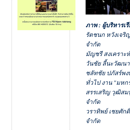
ภาพ : ผู้บริหาร
รัตชนก หวังเจริญ
จำกัด
มัญชรี สงเคราะห์
วันชัย ลี้นะวัฒน
ชลัทชัย ปภัสร์
ทั่วไป งาน "มหกร
สรรเสริญ วุฒิสมบ
จำกัด
วราทิพย์ เชยศักดิ
จำกัด
………………