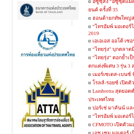
อีซูซุส่ง “อีซูซุ
ยนต์ ครั้งที่ 35
ฮอนด้ายกทัพใหญ่ส่
“ไทรอัมพ์ มอเตอร์
2019
เอเอเอส ออโต้ เซอ
“ไทยรุ่ง” บุกตลาดม
“ไทยรุ่ง” ตอกย้ำเ
ตกแต่งพิเศษ 3 รุ่น 3 
เมอร์เซเดส-เบนซ์
โรลส์-รอยซ์ เปิดต
Lambretta สุดยอดต
ประเทศไทย
ปอร์เช่ มาคันน์ แล
“ไทรอัมพ์ มอเตอร์
CFMOTO เปิดตัวมอ
เอช เซม มอเตอร์ เ