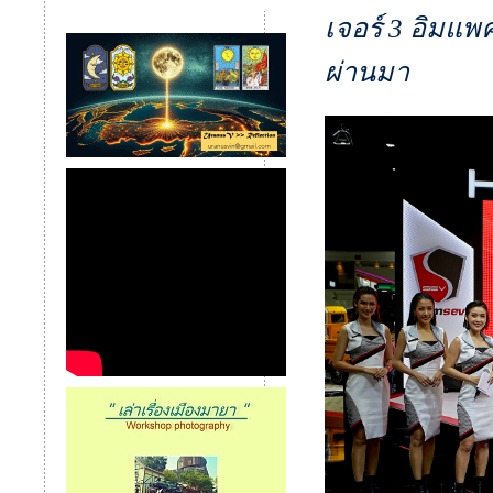
เจอร์ 3 อิมแพค
ผ่านมา