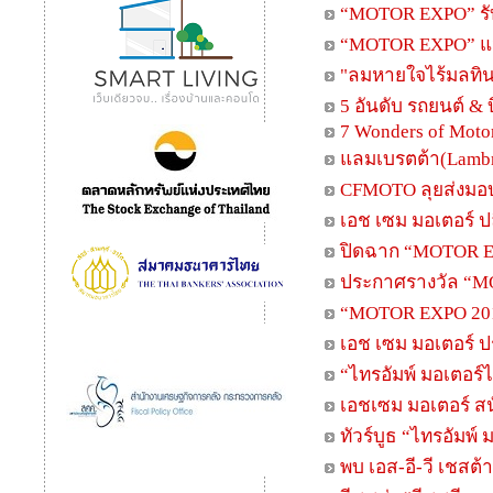
“MOTOR EXPO” รับ
“MOTOR EXPO” แจกจ
"ลมหายใจไร้มลทิ
5 อันดับ รถยนต์ &
7 Wonders of Moto
แลมเบรตต้า(Lambr
CFMOTO ลุยส่งมอบร
เอช เซม มอเตอร์ ปล
ปิดฉาก “MOTOR EXP
ประกาศรางวัล “
“MOTOR EXPO 201
เอช เซม มอเตอร์ 
“ไทรอัมพ์ มอเตอร์ไ
เอชเซม มอเตอร์ สน
ทัวร์บูธ “ไทรอัมพ์ 
พบ เอส-อี-วี เชสต