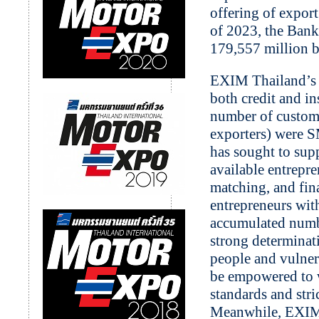
offering of export
of 2023, the Bank
179,557 million b
EXIM Thailand’s o
both credit and ins
number of custom
exporters) were S
has sought to sup
available entrepr
matching, and fina
entrepreneurs wit
accumulated numbe
strong determinat
people and vulner
be empowered to w
standards and stri
Meanwhile, EXIM 