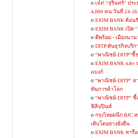
เจ๋ง! “จุรินทร์” 
4,000 คน วันที่ 24-26 ม
EXIM BANK ต้อนรับ
EXIM BANK เปิด “ค
ดีพร้อม - เมืองนา
DITP ดันธุรกิจบริก
“พาณิชย์-DITP”ชี้
EXIM BANK และ บ
แบงก์
“พาณิชย์-DITP” สาน
ทันการค้าโลก
“พาณิชย์-DITP” ชี
ฟิลิปปินส์
กรุงไทยผนึก BJC ห
เติบโตอย่างยั่งยืน
EXIM BANK หารือ 