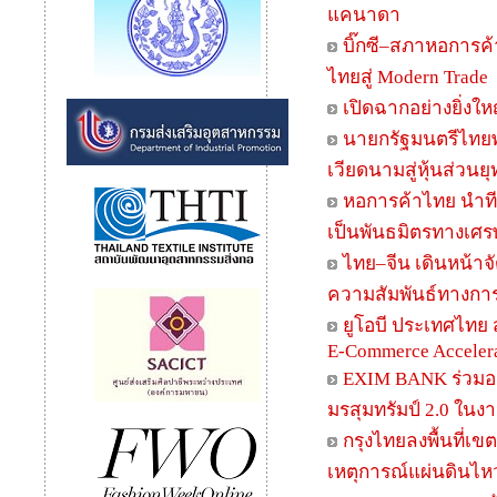
แคนาดา
บิ๊กซี–สภาหอการค้
ไทยสู่ Modern Trade
เปิดฉากอย่างยิ่งใ
นายกรัฐมนตรีไทย
เวียดนามสู่หุ้นส่วน
หอการค้าไทย นำทีม
เป็นพันธมิตรทางเศร
ไทย–จีน เดินหน้าจ
ความสัมพันธ์ทางการ
ยูโอบี ประเทศไทย 
E-Commerce Acceler
EXIM BANK ร่วมออก
มรสุมทรัมป์ 2.0 ในง
กรุงไทยลงพื้นที่เ
เหตุการณ์แผ่นดินไห