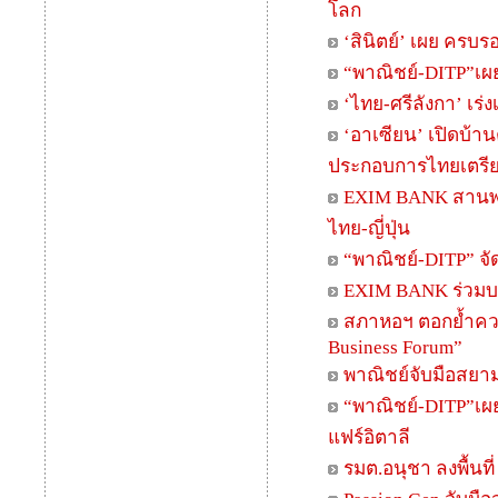
โลก
‘สินิตย์’ เผย ครบ
“พาณิชย์-DITP”เผยเ
‘ไทย-ศรีลังกา’ เร่ง
‘อาเซียน’ เปิดบ้าน
ประกอบการไทยเตรี
EXIM BANK สานพลั
ไทย-ญี่ปุ่น
“พาณิชย์-DITP” จั
EXIM BANK ร่วมบรร
สภาหอฯ ตอกย้ำควา
Business Forum”
พาณิชย์จับมือสยาม
“พาณิชย์-DITP”เผ
แฟร์อิตาลี
รมต.อนุชา ลงพื้นท