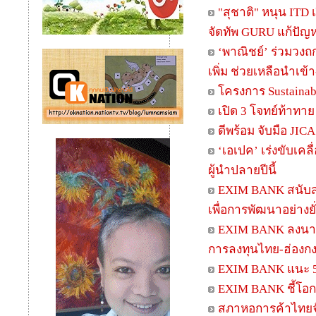
"สุชาติ" หนุน ITD 
จัดทัพ GURU แก้ปัญห
‘พาณิชย์’ ร่วมวง
เพิ่ม ช่วยเหลือนำเข้า
โครงการ Sustainabi
เปิด 3 โจทย์ท้าทาย
ดีพร้อม จับมือ JIC
‘เอเปค’ เร่งขับเค
ผู้นำปลายปีนี้
EXIM BANK สนับสน
เพื่อการพัฒนาอย่างยั
EXIM BANK ลงนาม
การลงทุนไทย-ฮ่องก
EXIM BANK แนะ 5 D
EXIM BANK ชี้โอกา
สภาหอการค้าไทยจับ