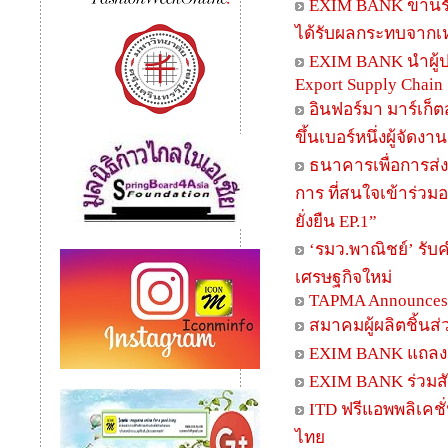
EXIM BANK ขานรั
ได้รับผลกระทบจากเห
EXIM BANK นำผู้ป
Export Supply Chain
อินฟอร์มา มาร์เก็ต
ขึ้นเบอร์หนึ่งผู้จัด
ธนาคารเพื่อการส่
การ ที่สนใจเข้าร่ว
ยั่งยืน EP.1”
‘รมว.พาณิชย์’ รับ
เศรษฐกิจใหม่
TAPMA Announces t
สมาคมผู้ผลิตชิ้นส
EXIM BANK แถลงผล
EXIM BANK ร่วมส
ITD ฟรีแอพพลิเคชั
ไทย