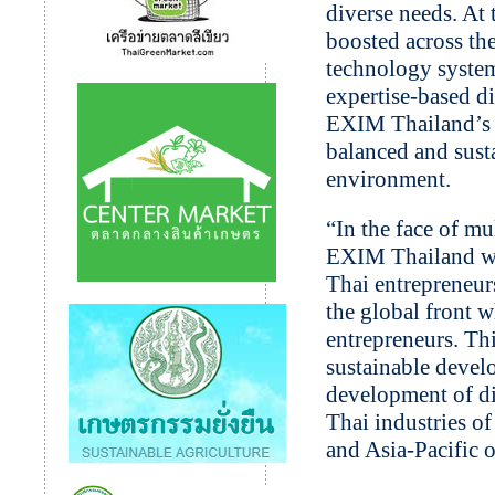
diverse needs. At 
boosted across th
technology system
expertise-based di
EXIM Thailand’s 
balanced and sust
environment.
“In the face of mu
EXIM Thailand wil
Thai entrepreneur
the global front 
entrepreneurs. Th
sustainable develo
development of d
Thai industries of
and Asia-Pacific o