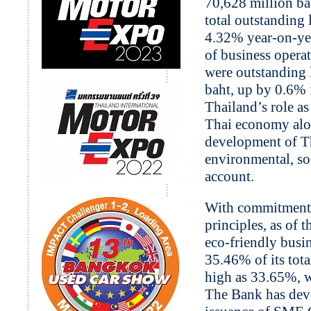
70,628 million ba
total outstanding 
4.32% year-on-yea
of business operat
were outstanding 
baht, up by 0.6% 
Thailand’s role a
Thai economy alon
development of Th
environmental, so
account.
With commitment 
principles, as of
eco-friendly busi
35.46% of its tot
high as 33.65%, w
The Bank has deve