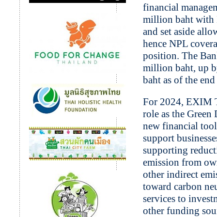
financial manage
million baht with
and set aside allo
hence NPL coverag
position. The Ban
million baht, up 
baht as of the en
For 2024, EXIM T
role as the Gree
new financial tool
support businesses
supporting reduct
emission from own
other indirect em
toward carbon neut
services to inves
other funding sour