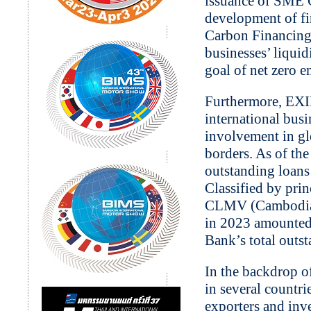
issuance of SME 
development of fi
Carbon Financing
businesses’ liquid
goal of net zero 
Furthermore, EXIM
international busi
involvement in gl
borders. As of th
outstanding loans 
Classified by pri
CLMV (Cambodia,
in 2023 amounted 
Bank’s total outs
In the backdrop o
in several countr
exporters and inv