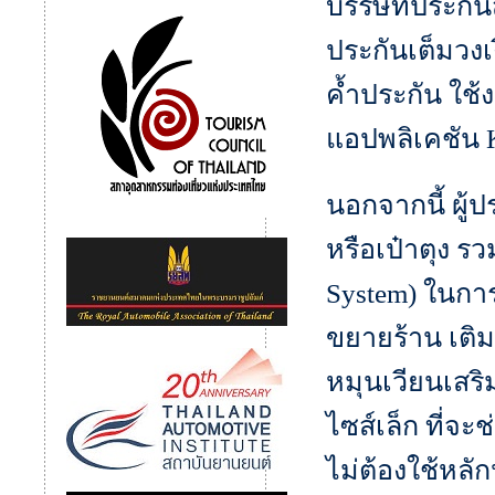
บรรษัทประกัน
ประกันเต็มวงเ
ค้ำประกัน ใช้
แอปพลิเคชัน K
นอกจากนี้ ผู้
หรือเป๋าตุง รว
System) ในการ
ขยายร้าน เติม
หมุนเวียนเสริ
ไซส์เล็ก ที่จะ
ไม่ต้องใช้หลั