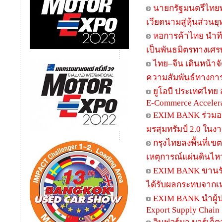
นายกรัฐมนตรีไทย
เวียดนามสู่หุ้นส่วน
หอการค้าไทย นำทีม
เป็นพันธมิตรทางเศร
ไทย–จีน เดินหน้าจ
ความสัมพันธ์ทางการ
ยูโอบี ประเทศไทย 
E-Commerce Acceler
EXIM BANK ร่วมออก
มรสุมทรัมป์ 2.0 ในง
กรุงไทยลงพื้นที่เ
เหตุการณ์แผ่นดินไห
EXIM BANK ขานรั
ได้รับผลกระทบจากเห
EXIM BANK นำผู้ป
Export Supply Chain