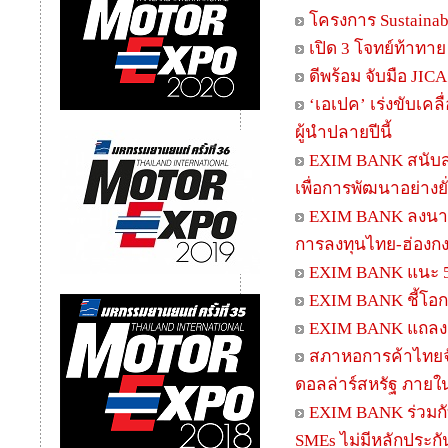
โครงการ Sustainabi
เปิด 3 โจทย์ท้าทาย
ดีพร้อม จับมือ JIC
‘เอเปค’ เร่งขับเค
ผู้นำปลายปีนี้
EXIM BANK สนับสน
เพื่อการพัฒนาอย่างยั
EXIM BANK ลงนาม
การลงทุนไทย-ฮ่องก
EXIM BANK แนะ 5 D
EXIM BANK ชี้โอกา
EXIM BANK แถลงผลด
สภาหอการค้าไทยจับ
ดอลล่าร์สหรัฐ ภายใน
EXIM BANK ร่วมก
SMEs ไม่มีหลักประกัน