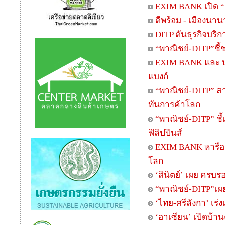
EXIM BANK เปิด “ค
ดีพร้อม - เมืองนา
DITP ดันธุรกิจบริก
“พาณิชย์-DITP”ชี้
EXIM BANK และ บ
แบงก์
“พาณิชย์-DITP” สาน
ทันการค้าโลก
“พาณิชย์-DITP” ชี
ฟิลิปปินส์
EXIM BANK หารือ 
โลก
‘สินิตย์’ เผย ครบ
“พาณิชย์-DITP”เผยเ
‘ไทย-ศรีลังกา’ เร่ง
‘อาเซียน’ เปิดบ้าน