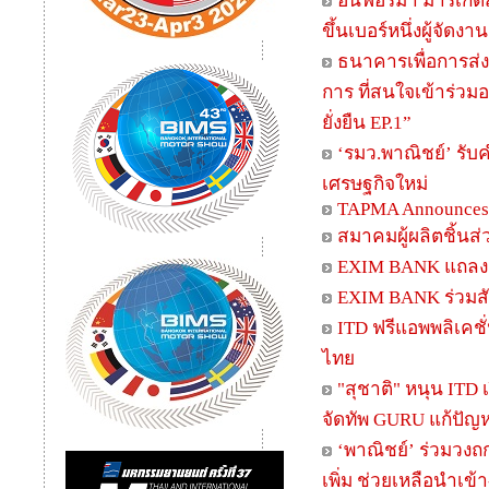
อินฟอร์มา มาร์เก็ต
ขึ้นเบอร์หนึ่งผู้จัด
ธนาคารเพื่อการส่
การ ที่สนใจเข้าร่ว
ยั่งยืน EP.1”
‘รมว.พาณิชย์’ รับ
เศรษฐกิจใหม่
TAPMA Announces t
สมาคมผู้ผลิตชิ้นส
EXIM BANK แถลงผล
EXIM BANK ร่วมส
ITD ฟรีแอพพลิเคชั
ไทย
"สุชาติ" หนุน ITD 
จัดทัพ GURU แก้ปัญห
‘พาณิชย์’ ร่วมวง
เพิ่ม ช่วยเหลือนำเข้า