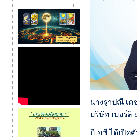
นางฐาปณี เตช
บริษัท เบอร์ลี
บีเจซี ได้เปิด