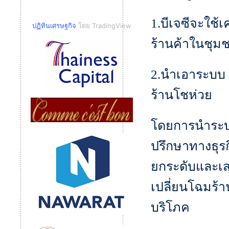
1.บีเจซีจะใช้
ปฏิทินเศรษฐกิจ
โดย TradingView
ร้านค้าในชุม
2.นำเอาระบบ P
ร้านโชห่วย
โดยการนำระบ
ปรึกษาทางธุรก
ยกระดับและเสร
เปลี่ยนโฉมร้
บริโภค