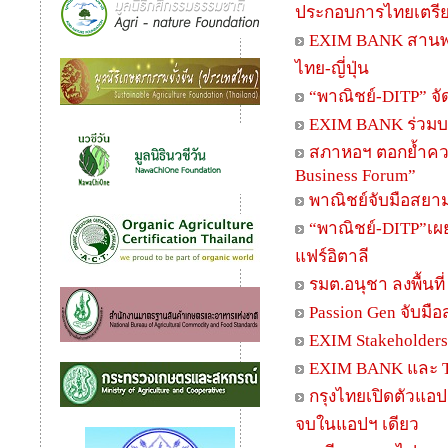
ประกอบการไทยเตรี
EXIM BANK สานพลั
ไทย-ญี่ปุ่น
“พาณิชย์-DITP” จั
EXIM BANK ร่วมบรร
สภาหอฯ ตอกย้ำควา
Business Forum”
พาณิชย์จับมือสยาม
“พาณิชย์-DITP”เผ
แฟร์อิตาลี
รมต.อนุชา ลงพื้นท
Passion Gen จับมื
EXIM Stakeholder
EXIM BANK และ T
กรุงไทยเปิดตัวแอปฯ
จบในแอปฯ เดียว