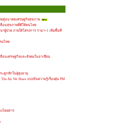
นไทยสู่อนาคตเศรษฐกิจสุขภาพ
คลื่อนสุขภาพที่ดีให้คนไทย
ษาผู้ป่วย ภายใต้โครงการ รามา+1 เพิ่มพื้นที่
งคนไทย
คลื่อนเศรษฐกิจและสังคมในอาเซียน
ดูกหักในผู้สูงอายุ
e Air We Share แบ่งปันความรู้เรื่องฝุ่น PM
้องโดยสาร
ด
’