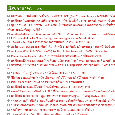
มีสุขกาย / Wellness
เมิร์ซ เอสเธติกส์ จับมือ นาโนเทค สวทช. วางรากฐาน Aesthetic Longevity ขับเคลื่อ
กรุงไทยสนับสนุนกิจกรรมศิริราชพยาบาล “เดิน-วิ่ง ครั้งที่ 18” ชู “กระเป๋าสุขภาพ” ขับเ
มูลนิธิรามาธิบดีฯ เปิดหนังโฆษณาใหม่ ‘พื้นที่แห่งความพร้อม’ สานต่อภารกิจเพิ่มพื้นที่รัก
เพิ่มความหวังเพื่อทุกคน ปีที่ 2
กรุงไทยจับมือสภาเภสัชกรรม ยกระดับบริการเภสัชกรรม เพื่อร้านยาและสุขภาพที่ดีขอ
i-Tail Songkhla wins "Outstanding Healthy Organization Award 2025"
ไอ–เทล (สงขลา) คว้ารางวัลองค์กรต้นแบบสุขภาวะ ประจำปี 2568
ออร์กานอน (Organon) ผนึกกำลังภาคีเครือข่ายผลักดันนวัตกรรมสุขภาพสตรี เพื่อขับเ
ผลสำรวจ GSK ชี้ วัย 50+ กว่าครึ่งรู้สึกเด็กกว่าวัย เสี่ยงมองข้ามภัยเงียบ 'โรคงูสวัด'
Philips Future Health Index 2024 ฟิลิปส์เผยผลสำรวจด้านเฮลท์แคร์ประจำปี
กรุงไทย ผนึก 6 องค์กรพันธมิตร พัฒนานวัตกรรมเฝ้าระวังสุขภาพ ลดความเสี่ยงหกล้ม กระ
บริษัทกลุ่มบริษัทบีทีเอส ร่วมกับ กทม. – สสส. ขอเชิญชวนประชาชน ร่วมงานนิทรรศการ Th
2.5
“งูสวัดสกัดได้...งูไม่สวัสดี” ภายใต้โครงการ Gen ยัง Active 50+
ซีพีแรม ชวนคนไทย “ลดมัน เพื่อสุขภาพ” บริโภคอย่างไรให้สมดุล ห่างไกลโรค
เปิดแล้ว "ตลาดสุขภาพดี วิถีคนเมือง" ครั้งที่ 3 ณ ลานคนเมือง
กรุงไทยชี้ การแพทย์จีโนมิกส์ จะนำไทยสู่ Medical Hub เต็มรูปแบบ
เบนท์ลีย์ มอเตอร์ส เปิดตัว AZURE ที่สุดแห่งความสะดวกสบายแบบเหนือระดับภายในห
กรุงไทยชี้ การยกระดับ 3 อุตสาหกรรมการแพทย์สำคัญ จะนำไทยสู่ Medical Hub
รพ.พระรามเก้า เปิดตัว “แอนติบอดี ค็อกเทล” ยาใหม่ที่พลิกแนวทางการรักษาผู้ป่วยโควิ
‘THG’ ผนึกความร่วมมือกับ ‘ศูนย์วิจัยยาเสพติด วิทยาลัยวิทยาศาสตร์สาธารณสุข จุฬาฯ
“ออโรร่า วิสดอม” ทุ่ม 3,000 ล้านบาท ผุดโรงงานผลิตถุงมือยางในไทย
รพ.ธนบุรี บำรุงเมือง เบิกฤกษ์ตลาดธุรกิจสุขภาพต้อนรับปีหนูทอง