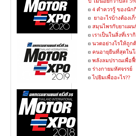
ปี ไม่น้อยกว่าปีละ 5
4 คำควรรู้ ของนั
ยาอะไรบ้างต้องเก็บ
สมุนไพรกับยาแผนปัจ
เราเป็นในสิ่งที่เราก
นวดอย่างไรให้ถูกต
คนอายุยืนที่สุดในโล
พลังลมปราณเพื่อฟ
ร่างกายมหัศจรรย์
ไปยิมเพื่ออะไร??