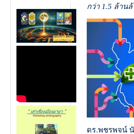
กว่า 1.5 ล้านล
ดร.พชรพจน์ นั