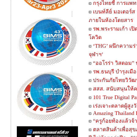
กรุงไทยชี้ การแพทย
เบนท์ลีย์ มอเตอร์
ภายในห้องโดยสาร
รพ.พระรามเก้า เปิ
โควิด
‘THG’ ผนึกความร่ว
จุฬาฯ’
“ออโรร่า วิสดอม” 
รพ.ธนบุรี บำรุงเมื
ประกันภัยไทยวิวัฒน์
สสส. สนับสนุนให้ค
101 True Digital P
เร่งเจาะตลาดผู้สูงว
Amazing Thailand 
“ครูก้อยท้องแล้วจ้
ตลาดสินค้าเพื่อส