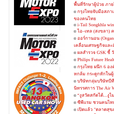
พื้นที่รักษาผู้ป่วย ภ
กรุงไทยจับมือสภาเ
ของคนไทย
i-Tail Songkhla wi
ไอ–เทล (สงขลา) ค
ออร์กานอน (Organo
เคลื่อนเศรษฐกิจและ
ผลสำรวจ GSK ชี้ วัย
Philips Future Hea
กรุงไทย ผนึก 6 อง
หกล้ม กระดูกหักในผู้
บริษัทกลุ่มบริษัท
นิทรรศการ The Air We
“งูสวัดสกัดได้...งู
ซีพีแรม ชวนคนไทย
เปิดแล้ว "ตลาดสุขภ