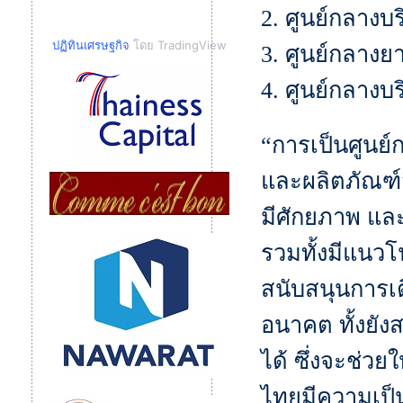
2. ศูนย์กลางบร
ปฏิทินเศรษฐกิจ
โดย TradingView
3. ศูนย์กลางย
4. ศูนย์กลางบ
“การเป็นศูนย
และผลิตภัณฑ์
มีศักยภาพ แล
รวมทั้งมีแนวโ
สนับสนุนการ
อนาคต ทั้งยัง
ได้ ซึ่งจะช่ว
ไทยมีความเป็