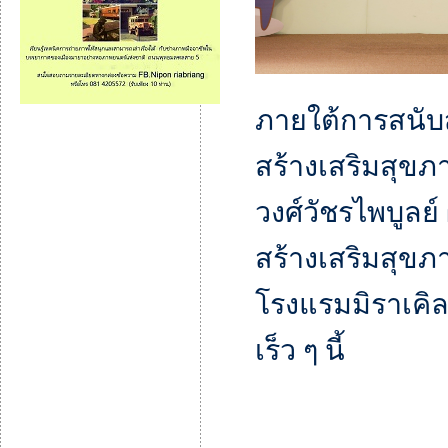
ภายใต้การสนับ
สร้างเสริมสุขภ
วงศ์วัชรไพบูลย
สร้างเสริมสุขภา
โรงแรมมิราเคิล
เร็ว ๆ นี้