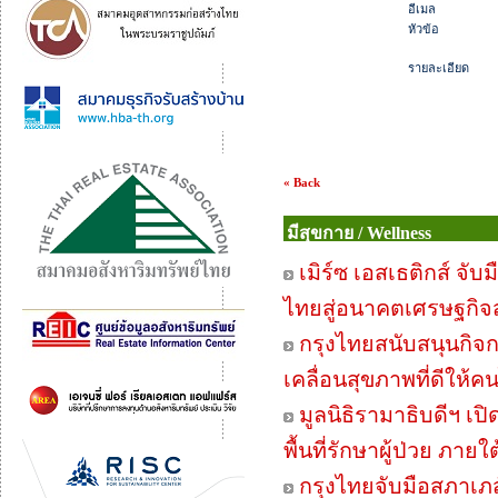
อีเมล
หัวข้อ
รายละเอียด
« Back
มีสุขกาย / Wellness
เมิร์ซ เอสเธติกส์ จั
ไทยสู่อนาคตเศรษฐกิจ
กรุงไทยสนับสนุนกิจกร
เคลื่อนสุขภาพที่ดีให้
มูลนิธิรามาธิบดีฯ เป
พื้นที่รักษาผู้ป่วย ภายใ
กรุงไทยจับมือสภาเภส