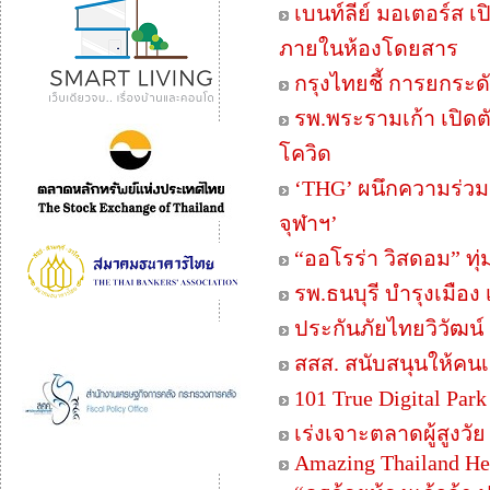
เบนท์ลีย์ มอเตอร์ส
ภายในห้องโดยสาร
กรุงไทยชี้ การยกระ
รพ.พระรามเก้า เปิดต
โควิด
‘THG’ ผนึกความร่วมม
จุฬาฯ’
“ออโรร่า วิสดอม” ทุ
รพ.ธนบุรี บำรุงเมือ
ประกันภัยไทยวิวัฒน์ เ
สสส. สนับสนุนให้คนเ
101 True Digital Par
เร่งเจาะตลาดผู้สูงวัย
Amazing Thailand Hea