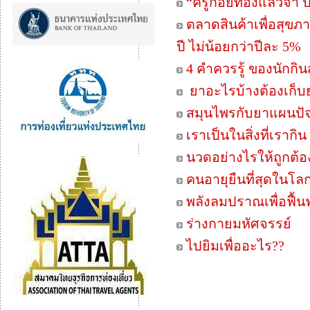
“ครูก้อยท้องแล้วจ้า 
ตลาดสินค้าเพื่อสุข
ปี ไม่น้อยกว่าปีละ 5%
4 คำควรรู้ ของนักกิ
ยาอะไรบ้างต้องเก็บย
สมุนไพรกับยาแผนปัจจุ
เราเป็นในสิ่งที่เรากิน
นวดอย่างไรให้ถูกต้อ
คนอายุยืนที่สุดในโลก "
พลังลมปราณเพื่อฟื้
ร่างกายมหัศจรรย์
ไปยิมเพื่ออะไร??