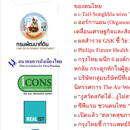
ของคนไทย
i-Tail Songkhla wins
ออร์กานอน (Organon)
เคลื่อนเศรษฐกิจและส
ผลสำรวจ GSK ชี้ วัย 50
Philips Future Heal
กรุงไทย ผนึก 6 องค์
หกล้ม กระดูกหักในผู้สู
บริษัทกลุ่มบริษัทบี
นิทรรศการ The Air We S
“งูสวัดสกัดได้...งูไม
ซีพีแรม ชวนคนไทย “
เปิดแล้ว "ตลาดสุขภาพ
กรุงไทยชี้ การแพทย์