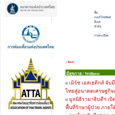
ชื่อ
เบอร์โทรศัพท์
อีเมล
หัวข้อ
รายละเอียด
« Back
มีสุขกาย / Wellness
เมิร์ซ เอสเธติกส์ จั
ไทยสู่อนาคตเศรษฐกิจ
มูลนิธิรามาธิบดีฯ เป
พื้นที่รักษาผู้ป่วย ภายใ