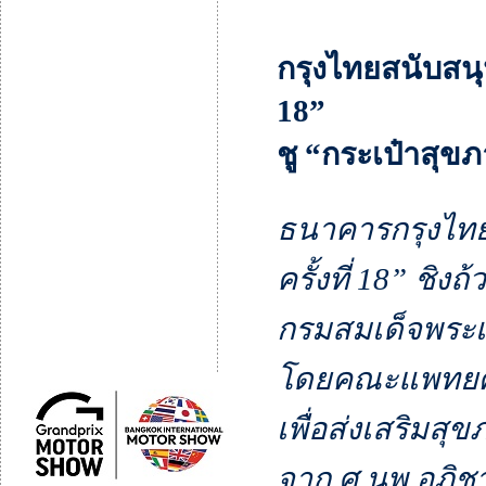
กรุงไทยสนับสนุน
18”
ชู “กระเป๋าสุข
ธนาคารกรุงไทย 
ครั้งที่ 18” ชิ
กรมสมเด็จพระเ
โดย
คณะแพทยศา
เพื่อส่งเสริมสุ
จาก
ศ.นพ.อภิช