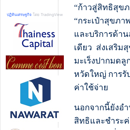
“ก้าวสู่สิทธิส
ปฏิทินเศรษฐกิจ
โดย TradingView
“กระเป๋าสุขภาพ
และบริการด้า
เดียว ส่งเสริม
มะเร็งปากมดลูก
หวัดใหญ่ การรั
ค่าใช้จ่าย
นอกจากนี้ยังอ
สิทธิและชำระค่