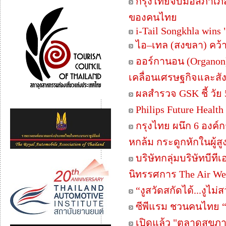
กรุงไทยจับมือสภาเภส
ของคนไทย
i-Tail Songkhla wins
ไอ–เทล (สงขลา) คว้
ออร์กานอน (Organon)
เคลื่อนเศรษฐกิจและส
ผลสำรวจ GSK ชี้ วัย 50
Philips Future Heal
กรุงไทย ผนึก 6 องค์
หกล้ม กระดูกหักในผู้สู
บริษัทกลุ่มบริษัทบี
นิทรรศการ The Air We S
“งูสวัดสกัดได้...งูไม
ซีพีแรม ชวนคนไทย “
เปิดแล้ว "ตลาดสุขภาพ