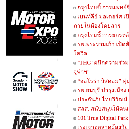
กรุงไทยชี้ การแพทย์
เบนท์ลีย์ มอเตอร์ส
ภายในห้องโดยสาร
กรุงไทยชี้ การยกระ
รพ.พระรามเก้า เปิดต
โควิด
‘THG’ ผนึกความร่วมม
จุฬาฯ’
“ออโรร่า วิสดอม” ทุ
รพ.ธนบุรี บำรุงเมือ
ประกันภัยไทยวิวัฒน์ เ
สสส. สนับสนุนให้คนเ
101 True Digital Par
เร่งเจาะตลาดผู้สูงวัย