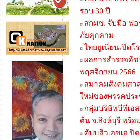
รอบ 30 ปี
สกมช. จับมือ ฟอ
ภัยคุกคาม
ไทยยูเนี่ยนเปิ
ผลการสำรวจดัชนี
พฤศจิกายน 2566
สมาคมสังคมศาสตร
ใหม่ของพรรคประช
กลุ่มบริษัทบีทีเ
ต้น จ.สิงห์บุรี พ
ดับบลิวเอชเอ ปิด