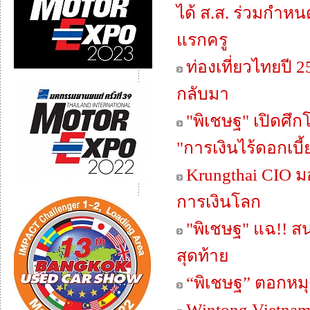
ได้ ส.ส. ร่วมกำหนด
แรกครู
ท่องเที่ยวไทยปี 2
กลับมา
"พิเชษฐ" เปิดศึ
"การเงินไร้ดอกเบี้ย
Krungthai CIO 
การเงินโลก
"พิเชษฐ" แฉ!! สน
สุดท้าย
“พิเชษฐ” ตอกหมุ
Wintong Vietnam