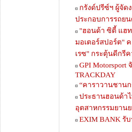
กรังด์ปรีซ์ฯ ผู้
ประกอบการรถยนต์
"ฮอนด้า ซิตี้ แฮ
มอเตอร์สปอร์ต" คอ
เรซ" กระตุ้นดีกรี
GPI Motorsport
TRACKDAY
“คาราวานชานกรุง
ประธานฮอนด้าไท
อุตสาหกรรมยานยน
EXIM BANK รับรา