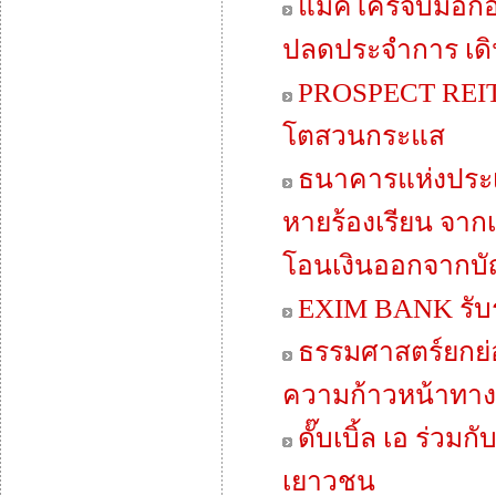
แม็คโครจับมือกอ
ปลดประจำการ เดิ
PROSPECT REIT 
โตสวนกระแส
ธนาคารแห่งประเ
หายร้องเรียน จาก
โอนเงินออกจากบั
EXIM BANK รับรา
ธรรมศาสตร์ยกย่อ
ความก้าวหน้าทาง
ดั๊บเบิ้ล เอ ร่วม
เยาวชน