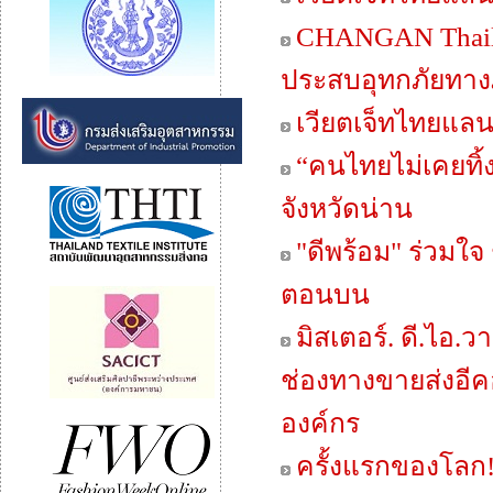
CHANGAN Thailan
ประสบอุทกภัยทาง
เวียตเจ็ทไทยแลนด
“คนไทยไม่เคยทิ้ง
จังหวัดน่าน
"ดีพร้อม" ร่วมใจ
ตอนบน
มิสเตอร์. ดี.ไอ.วา
ช่องทางขายส่งอีคอ
องค์กร
ครั้งแรกของโลก!