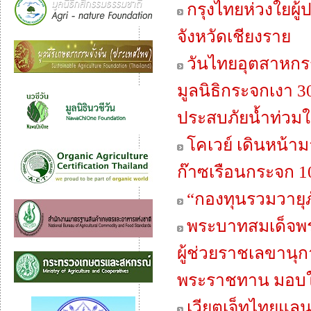
กรุงไทยห่วงใยผู้
จังหวัดเชียงราย
วันไทยอุตสาหกรร
มูลนิธิกระจกเงา 30
ประสบภัยน้ำท่วม
โคเวย์ เดินหน้าม
ก๊าซเรือนกระจก 
“กองทุนรวมวายุภ
พระบาทสมเด็จพระเ
ผู้ช่วยราชเลขานุ
พระราชทาน มอบให้
เวียตเจ็ทไทยแลน