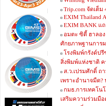
Trip.com จัดเต็ม 
EXIM Thailand 
EXIM BANK แถล
อมตะ ซิตี้ ฮาลอง
ศักยภาพฐานการผ
โรงพิมพ์กรังด์
สิ่งพิมพ์แห่งชาติ 
ส.ว.เปรมศักดิ์ 
เพราะอำนาจมืด? 
กมธ.การเทคโนโลย
เสริมความร่วมมือด