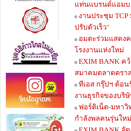
แท่นแบรนด์แอมบา
งานประชุม TCP S
ปรับตัวเร็ว’
อมตะร่วมแสดงควา
โรงงานแห่งใหม่
EXIM BANK คว้าร
สมาคมตลาดตราสา
ทีเอส กรุ๊ปฯ ต้อ
งานธุรกิจของบริษ
ฟอร์ติเน็ต-มหาว
กำลังพลคนรุ่นใหม
EXIM BANK จัดงา