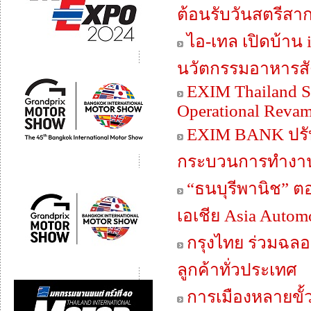
ต้อนรับวันสตรีสา
ไอ-เทล เปิดบ้าน i
นวัตกรรมอาหารสัตว
EXIM Thailand St
Operational Revamp
EXIM BANK ปรับท
กระบวนการทำงา
“ธนบุรีพานิช” ต
เอเชีย Asia Automot
กรุงไทย ร่วมฉลอง
ลูกค้าทั่วประเทศ
การเมืองหลายขั้ว