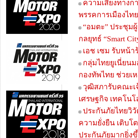
ความเสี่ยงทางก
พรรคการเมืองไท
“อมตะ” ประชุมผู้
กลยุทธ์ “Smart Ci
เอช เซม รับหน้
กลุ่มไทยยูเนี่ย
กองทัพไทย ช่วยเห
วุฒิสภารับคณะเจ
เศรษฐกิจ เทคโนโ
ประกันภัยไทยวิวั
ความยั่งยืน เติบโต
ประกันภัยมากยิ่งขึ