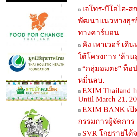
เจโทร-บีโอไอ-สกพอ
พัฒนาแนวทางธุรกิจ
ทางคาร์บอน
คิง เพาเวอร์ เดิน
ใต้โครงการ ‘ล้านล
“กลุ่มอมตะ” ท็อ
หมื่นลบ.
EXIM Thailand Inv
Until March 21, 2
EXIM BANK เปิดร
กรรมการผู้จัดการ ถ
SVR โกยรายได้จ