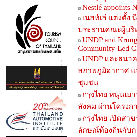
Nestlé appoints 
เนสท์เล่ แต่งตั
ประธานคณะผู้บริห
UNDP and Krungth
Community-Led Cli
UNDP และธนาคาร
สภาพภูมิอากาศ แ
ชุมชน
กรุงไทย หนุนเยา
สังคม ผ่านโครงกา
กรุงไทย เปิดสาข
ลักษณ์ท้องถิ่นกับก