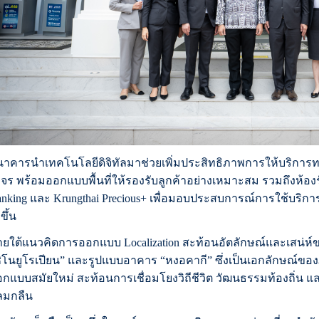
นาคารนำเทคโนโลยีดิจิทัลมาช่วยเพิ่มประสิทธิภาพการให้บริกา
จร พร้อมออกแบบพื้นที่ให้รองรับลูกค้าอย่างเหมาะสม รวมถึงห้องรั
nking และ Krungthai Precious+ เพื่อมอบประสบการณ์การใช้บริกา
งขึ้น
ยใต้แนวคิดการออกแบบ Localization สะท้อนอัตลักษณ์และเสน่ห์
ิโนยูโรเปียน” และรูปแบบอาคาร “หงอคากี” ซึ่งเป็นเอกลักษณ์ของภ
กแบบสมัยใหม่ สะท้อนการเชื่อมโยงวิถีชีวิต วัฒนธรรมท้องถิ่น แล
ลมกลืน