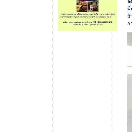
จั
พื
ถ้
กา