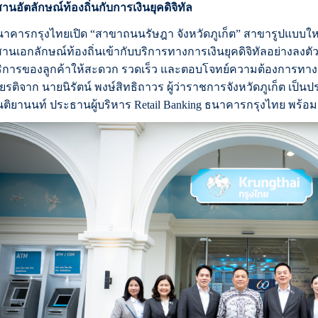
านอัตลักษณ์ท้องถิ่นกับการเงินยุคดิจิทัล
าคารกรุงไทยเปิด “สาขาถนนรัษฎา จังหวัดภูเก็ต” สาขารูปแบบใหม
านเอกลักษณ์ท้องถิ่นเข้ากับบริการทางการเงินยุคดิจิทัลอย่างลงต
ิการของลูกค้าให้สะดวก รวดเร็ว และตอบโจทย์ความต้องการทางกา
ียรติจาก นายนิรัตน์ พงษ์สิทธิถาวร ผู้ว่าราชการจังหวัดภูเก็ต เป็น
นติยานนท์ ประธานผู้บริหาร Retail Banking ธนาคารกรุงไทย พร้อ