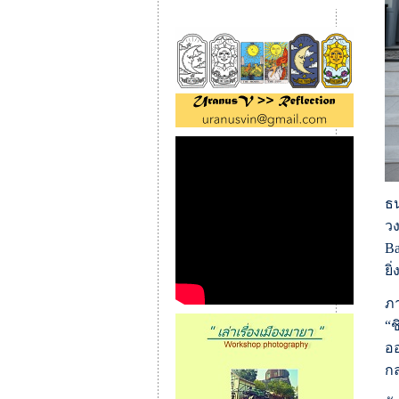
ธ
วง
Ba
ยิ่
ภา
“ช
ออ
ก