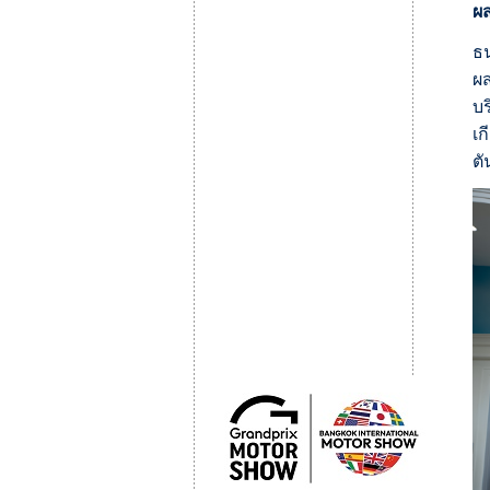
ผส
ธน
ผส
บร
เก
ตั