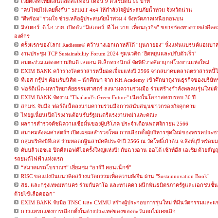
เวียตเจ็ทไทยแลนด์ลดสะเทือน เดือน 9 ตั๋วเริ่มต้น 99 บาท
“คนไทยไม่เคยทิ้งกัน” SPIRIT 4x4 ให้กำลังใจผู้ประสบภัยน้ำท่วม จังหวัดน่าน
"ดีพร้อม" ร่วมใจ ช่วยเหลือผู้ประสบภัยน้ำท่วม 4 จังหวัดภาคเหนือตอนบน
มิสเตอร์. ดี.ไอ.วาย. เปิดตัว “มิสเตอร์. ดี.ไอ.วาย. เพื่อนธุรกิจ” ขยายช่องทางขายส่งอีค
องค์กร
ครั้งแรกของโลก! Radiesse® คว้านางเอกเกาหลีใต้ “มุนกายอง” นั่งแท่นแบรนด์แอมบาส
งานประชุม TCP Sustainability Forum 2024 ชูแนวคิด ‘ยืดหยุ่นและปรับตัวเร็ว’
อมตะร่วมแสดงความยินดี เลลอน อิเล็กทรอนิกส์ จัดพิธีวางศิลาฤกษ์โรงงานแห่งใหม่
EXIM BANK คว้ารางวัลตราสารหนี้ยอดเยี่ยมแห่งปี 2566 จากสมาคมตลาดตราสารหนี้
ทีเอส กรุ๊ปฯ ต้อนรับนิสิต – นักศึกษา จาก KH Academy เข้าศึกษาดูงานธุรกิจของบริษ
ฟอร์ติเน็ต-มหาวิทยาลัยธรรมศาสตร์ ลงนามความร่วมมือ ร่วมสร้างกำลังพลคนรุ่นใหม่ด
EXIM BANK จัดงาน "Thailand’s Green Future" เนื่องในโอกาสครบรอบ 30 ปี
สกมช. จับมือ ฟอร์ติเน็ตลงนามความร่วมมือการสนับสนุนข่าวกรองภัยคุกคาม
ไทยยูเนี่ยนเปิดโรงงานต้อนรับรัฐมนตรีแรงงานพม่าและคณะ
ผลการสำรวจดัชนีความเชื่อมั่นของผู้บริโภค ประจำเดือนพฤศจิกายน 2566
สมาคมสังคมศาสตร์ฯ เปิดเผยผลสำรวจโพล การเลือกตั้งผู้บริหารชุดใหม่ของพรรคประชาธ
กลุ่มบริษัทบีทีเอส ร่วมทอดกฐินสามัคคีประจำปี 2566 ณ วัดโพธิ์เก้าต้น จ.สิงห์บุรี พร้
ดับบลิวเอชเอ ปิดดีลเอฟดีไอครั้งใหญ่แห่งปี! กับฉางอาน ออโต้ เซ้าท์อีส เอเชีย ด้วยสัญญ
รถยนต์ไฟฟ้าแห่งแรก
“สมาคมรถโบราณฯ” เยี่ยมชม “อาร์วี คอนเน็กซ์”
RISC ขอแบ่งปันแนวคิดสร้างนวัตกรรมเพื่อความยั่งยืน ผ่าน "Sustainnovation Book"​
สธ. และกรุงเทพมหานคร ร่วมกับคาโอ และทาเคดา ผนึกพันธมิตรภาครัฐและเอกชนชั้นนำ
ด้วยไข้เลือดออก”
EXIM BANK จับมือ TNSC และ CMMU สร้างผู้ประกอบการรุ่นใหม่ ที่มีนวัตกรรมและแข่
การแทรกแซงการเลือกตั้งในต่างประเทศของของตะวันตกไม่เคยเลิก