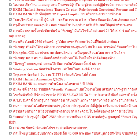
ไอ-เทล เปิดบ้าน i-Cattery เจาะลึกเทรนด์ผู้บริโภค ชูโรดแมปสู่ผู้นำนวัตกรรมอาหารสัตว์เ
EXIM Thailand Strengthens ‘Export Co-pilot’ Role through Operational Revamp and To
EXIM BANK ปรับทัพสู่บทบาท Export Co-pilot ยกเครื่องกระบวนการทำงาน
“ธนบุรีพานิช” ตอกย้ำผู้นำบริการหลังการขาย คว้ารางวัลระดับเอเชีย Asia Automotive Awa
กรุงไทย ร่วมฉลองตรุษจีน มอบ “ซองอั่งเปา-ถุงส้ม” เสริมสิริมงคลให้ลูกค้าทั่วประเทศ
การเมืองหลายขั้วแข่งขันเข้มข้น “พิเชษฐ” มั่นใจวิชชั่นใหม่ เบอร์ 24 ได้ ส.ส. ร่วมกำหนด
กลุ่มแรกครู
ท่องเที่ยวไทยปี 2569 เดินหน้าสู่ Value over Volume ในวันที่จีนยังไม่กลับมา
"พิเชษฐ" เปิดศึกโค้งสุดท้าย ชนวงจรอำนาจ–ทุน–หนี้ ดันโมเดล "การเงินไร้ดอกเบี้ย" ไม่เพ
Krungthai CIO มองประธานเฟดคนใหม่ อาจเป็นจุดเปลี่ยนนโยบายการเงินโลก
"พิเชษฐ" แฉ!! สนามเลือกตั้งเหลื่อมล้ำ ทุบโต๊ะโพลไม่ใช่คำตัดสินสุดท้าย
“พิเชษฐ” ตอกหมุดชายแดนใต้ ดันการเงินไร้ดอกเบี้ยเข้าสภาฯ
Wintong Vietnam ก่อสร้างโรงงานแห่งใหม่ในอมตะซิตี้ ฮาลอง
Trip.com จัดเต็ม 4 วัน งาน TITF31 เที่ยวทั่วไทย ไปทั่วโลก
EXIM Thailand Announces Q3/2025
EXIM BANK แถลงผลการดำเนินงานไตรมาส 3 ปี 2568
อมตะ ซิตี้ ฮาลอง ร่วมยินดี “Autoliv Vietnam” เปิดโรงงานใหม่ เสริมศักยภาพฐานการผ
โรงพิมพ์กรังด์ปรีซ์ฯ คว้ารางวัล BRONZE AWARD ใน “การประกวดสิ่งพิมพ์แห่งชาติ ครั้
ส.ว.เปรมศักดิ์ ถามรัฐบาล “ถอดถอน "สืบพงษ์" เพราะการศึกษา หรือเพราะอำนาจมืด?
กมธ.การเทคโนโลยีสารสนเทศฯ วุฒิสภา ประชุมทวิภาคีที่ญี่ปุ่น เสริมความร่วมมือด้านกา
ความเสี่ยงทางการเมืองจากอิทธิพลต่างชาติ และความโปร่งใสของพรรคการเมืองไทย
“อมตะ” ประชุมผู้ถือหุ้นปี 2568 ประกาศจ่ายปันผล 0.35 บาทต่อหุ้น ชูกลยุทธ์ “Smart 
ยั่งยืน
เอช เซม รับหน้าร้อนกับโปรฯ รถสามล้อราคาสบายๆ
กลุ่มไทยยูเนี่ยนมอบปลากระป๋องซีเล็ค 40,000 กระป๋อง สนับสนุนกองทัพไทย ช่วยเหลือ