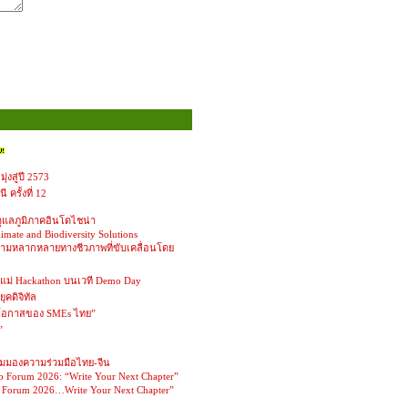
่งสู่ปี 2573
ครั้งที่ 12
ดูแลภูมิภาคอินโดไชน่า
mate and Biodiversity Solutions
ามหลากหลายทางชีวภาพที่ขับเคลื่อนโดย
กแม่ Hackathon บนเวที Demo Day
ุคดิจิทัล
 โอกาสของ SMEs ไทย”
”
ุมมองความร่วมมือไทย-จีน
p Forum 2026: “Write Your Next Chapter”
p Forum 2026…Write Your Next Chapter”