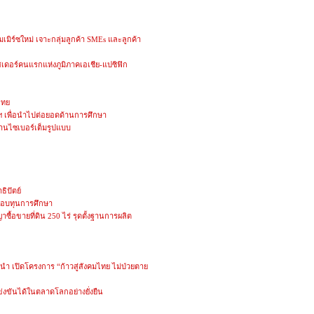
อมเมิร์ซใหม่ เจาะกลุ่มลูกค้า SMEs และลูกค้า
เดอร์คนแรกแห่งภูมิภาคเอเชีย-แปซิฟิก
ไทย
ัทฯ เพื่อนำไปต่อยอดด้านการศึกษา
้านไซเบอร์เต็มรูปแบบ
ิปัตย์
อมมอบทุนการศึกษา
าซื้อขายที่ดิน 250 ไร่ รุดตั้งฐานการผลิต
 เปิดโครงการ “ก้าวสู่สังคมไทย ไม่ป่วยตาย
งขันได้ในตลาดโลกอย่างยั่งยืน