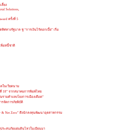
ลี้ยง
tal Solutions,
rd ครั้งที่ 5
ทิศทางรัฐบาล ชู “การเงินไร้ดอกเบี้ย” เริ่ม
ิ่มหนี้ชาติ
ลิตในเวียดนาม
งที่ 18” จากสมาคมการพิมพ์ไทย
 ปมรามคำแหงโยงการเมืองเดือด”
รจัดการภัยพิบัติ
City & Net Zero” ดึงนักลงทุนพัฒนาอุตสาหกรรม
ผู้ประสบภัยแผ่นดินไหวในเมียนมา