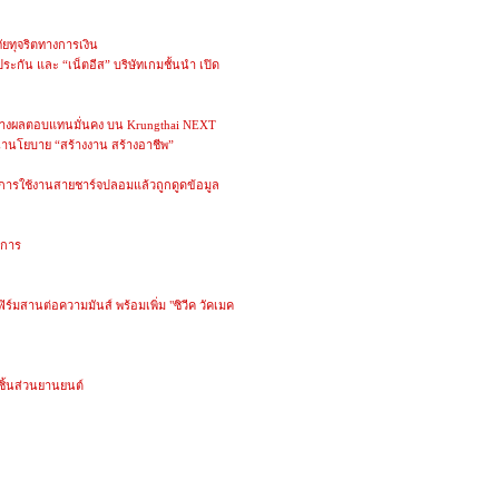
ทุจริตทางการเงิน
จประกัน และ “เน็ตอีส” บริษัทเกมชั้นนำ เปิด
สร้างผลตอบแทนมั่นคง บน Krungthai NEXT
้านโยบาย “สร้างงาน สร้างอาชีพ”
การใช้งานสายชาร์จปลอมแล้วถูกดูดข้อมูล
าการ
ิร์มสานต่อความมันส์ พร้อมเพิ่ม "ซิวีค วัคเมค
ิ้นส่วนยานยนต์