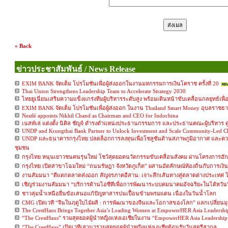
« Back
ข่าวประชาสัมพันธ์ / News Release
EXIM BANK จัดเต็ม โปรโมชันเพื่อผู้ส่งออกในงานมหกรรมการเงินโคราช ครั้งที่ 20
Thai Union Strengthens Leadership Team to Accelerate Strategy 2030
ไทยยูเนี่ยนเสริมความแข็งแกร่งทีมผู้บริหารระดับสูง พร้อมเดินหน้าขับเคลื่อนกลยุทธ์เพื่อมุ
EXIM BANK จัดเต็ม โปรโมชันเพื่อผู้ส่งออก ในงาน Thailand Smart Money อุบลราชธานี 
Nestlé appoints Nikhil Chand as Chairman and CEO for Indochina
เนสท์เล่ แต่งตั้ง นิคิล ชัญจ์ ดำรงตำแหน่งประธานกรรมการ และประธานคณะผู้บริหาร 
UNDP and Krungthai Bank Partner to Unlock Investment and Scale Community-Led Cli
UNDP และธนาคารกรุงไทย ปลดล็อกการลงทุนเพื่อโซลูชันด้านสภาพภูมิอากาศ และคว
ชุมชน
กรุงไทย หนุนเยาวชนคนรุ่นใหม่ โชว์สุดยอดนวัตกรรมขับเคลื่อนสังคม ผ่านโครงการฮั
กรุงไทย เปิดสาขาโฉมใหม่ “ถนนรัษฎา จังหวัดภูเก็ต” ผสานอัตลักษณ์ท้องถิ่นกับการเงินย
งานสัมมนา “ตีแตกตลาดส่งออก สัญจรภาคอีสาน: เจาะลึกเส้นทางสู่ตลาดต่างประเทศ
เชิญร่วมงานสัมมนา “บริการด้านไอซีทีเพื่อการพัฒนาระบบคมนาคมอัจฉริยะในไต้หวัน
ชาวลุ่มน้ำเหนือยื่นข้อเสนอแก้ปัญหาสารปนเปื้อนข้ามพรมแดน เนื่องในวันน้ำโลก
CMG เปิดเวที “จีนในฤดูใบไม้ผลิ : การพัฒนาของจีนและโอกาสของโลก” แลกเปลี่ยนม
The CrestHaus Brings Together Asia’s Leading Women at EmpowerHER Asia Leadershi
“The CrestHaus” รวมสุดยอดผู้นำหญิงแห่งเอเชียในงาน “EmpowerHER Asia Leadershi
“The CrestHaus” เปิดเวทีเสวนารวมสุดยอดผู้นำหญิงแห่งเอเชียต้อนรับวันสตรีสากล