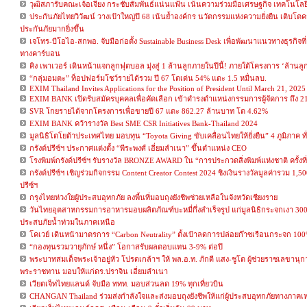
วุฒิสภารับคณะเจ้อเจียง กระชับสัมพันธ์แน่นแฟ้น เน้นความร่วมมือเศรษฐกิจ เทคโนโลย
ประกันภัยไทยวิวัฒน์ วางเป้าใหญ่ปี 68 เน้นย้ำองค์กร นวัตกรรมแห่งความยั่งยืน เติบโตคว
ประกันภัยมากยิ่งขึ้น
เจโทร-บีโอไอ-สกพอ. จับมือก่อตั้ง Sustainable Business Desk เพื่อพัฒนาแนวทางธุรกิจที
ทางคาร์บอน
คิง เพาเวอร์ เดินหน้าแจกลูกฟุตบอล มุ่งสู่ 1 ล้านลูกภายในปีนี้! ภายใต้โครงการ ‘ล้านลู
“กลุ่มอมตะ” ท็อปฟอร์มโชว์รายได้รวม ปี 67 โตเด่น 54% แตะ 1.5 หมื่นลบ.
EXIM Thailand Invites Applications for the Position of President Until March 21, 2025
EXIM BANK เปิดรับสมัครบุคคลเพื่อคัดเลือก เข้าดำรงตำแหน่งกรรมการผู้จัดการ ถึง 21
SVR โกยรายได้จากโครงการเพื่อขายปี 67 แตะ 862.27 ล้านบาท โต 4.62%
EXIM BANK คว้ารางวัล Best SME CSR Initiatives Bank-Thailand 2024
มูลนิธิโตโยต้าประเทศไทย มอบทุน “Toyota Giving ขับเคลื่อนไทยให้ยั่งยืน” 4 ภูมิภาค ท
กรังด์ปรีซ์ฯ ประกาศแต่งตั้ง “พีระพงศ์ เอี่ยมลำเนา” ขึ้นตำแหน่ง CEO
โรงพิมพ์กรังด์ปรีซ์ฯ รับรางวัล BRONZE AWARD ใน “การประกวดสิ่งพิมพ์แห่งชาติ ครั้งที
กรังด์ปรีซ์ฯ เชิญร่วมกิจกรรม Content Creator Contest 2024 ชิงเงินรางวัลมูลค่ารวม 1
ปรีซ์ฯ
กรุงไทยห่วงใยผู้ประสบอุทกภัย ลงพื้นที่มอบถุงยังชีพช่วยเหลือในจังหวัดเชียงราย
วันไทยอุตสาหกรรมการอาหารมอบผลิตภัณฑ์บะหมี่กึ่งสำเร็จรูป แก่มูลนิธิกระจกเงา 300 ลั
ประสบภัยน้ำท่วมในภาคเหนือ
โคเวย์ เดินหน้ามาตรการ “Carbon Neutrality” ตั้งเป้าลดการปล่อยก๊าซเรือนกระจก 10
“กองทุนรวมวายุภักษ์ หนึ่ง” โอกาสรับผลตอบแทน 3-9% ต่อปี
พระบาทสมเด็จพระเจ้าอยู่หัว โปรดเกล้าฯ ให้ พล.อ.ท. ภักดี แสง-ชูโต ผู้ช่วยราชเลขา
พระราชทาน มอบให้แก่ดร.ปราจิน เอี่ยมลำเนา
เวียตเจ็ทไทยแลนด์ จับมือ ททท. มอบส่วนลด 19% ทุกเที่ยวบิน
CHANGAN Thailand ร่วมส่งกำลังใจและส่งมอบถุงยังชีพให้แก่ผู้ประสบอุทกภัยทางภาคเ