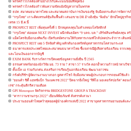
พรรคก้าวไกลต้องทำอย่างไรกับคะแนนนิยมที่หยุดนิ่ง
พรรคก้าวไกลต้องก้าวพ้นความขัดแย้งปัญหาภายในพรรค
ธปท. สมาคมธนาคารไทย และสมาคมสถาบันการเงินของรัฐ จับมือยกระดับการจัดการภัย
“กรุงไทย” เกาะติดเทรนด์หุ้นจีนฟื้นตัว เสนอขาย DR อ้างอิงหุ้น “ผิงอัน” ยักษ์ใหญ่ธุรกิ
เทรด 15 มี.ค.นี้
PROSPECT REIT เพิ่มทุนครั้งที่ 1 ปักหมุดลงทุนในทำเลทองโลจิสติกส์
“กรุงไทย” ต่อยอด NEXT INVEST ผนึกพันธมิตร “9 บลจ.-บล.” เสิร์ฟสินทรัพย์ลงทุน 
แม็คโครจับมือกองทัพเรือ เปิดรับสมัครงานให้กับทหารเกณฑ์ใกล้ปลดประจำการ เดินหน
PROSPECT REIT เผย 5 ปัจจัยสำคัญ ผลักดันกองทรัสต์อุตสาหกรรมโตสวนกระแส
ธนาคารแห่งประเทศไทยและสมาคมธนาคารไทย ชี้แจงกรณีผู้เสียหายร้องเรียน จากเหตุ
และโอนเงินออกจากบัญชี
EXIM BANK รับรางวัลการเปิดเผยข้อมูลความยั่งยืน ปี 2565
ธรรมศาสตร์ยกย่องนักวิจัย มธ. 73 ราย 7 สาขา 57 รางวัล ตอกย้ำความก้าวหน้าทางวิช
ดั๊บเบิ้ล เอ ร่วมกับกศน.ส่งเสริมการเรียนรู้นอกห้องเรียน พัฒนาเยาวชน
กรังด์ปรีซ์ฯ ผู้จัดงานงานบางกอก ยูสคาร์โชว์ จับมือสมาคมผู้ประกอบการรถยนต์ใช้แล้ว
"ฮอนด้า ซิตี้ แฮทช์แบ็ก วันเมคเรซ 2022" ปิดฉากยิ่งใหญ่ "จีพีไอ มอเตอร์สปอร์ต" คอนเฟ
เรซ" กระตุ้นดีกรีความเดือด
GPI Motorsport จัดกิจกรรม BRIDGESTONE GROUP A TRACKDAY
“คาราวานชานกรุง 2022” เยือนพิพิธภัณฑ์ สังสรรค์เสวนา
ประธานฮอนด้าไทยคว้าสุดยอดผู้นำองค์กรแห่งปี 2022 สาขาอุตสาหกรรมยานยนต์และช