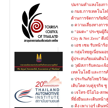
ปมรามคำแหงโยงการเ
กมธ.การเทคโนโลยีส
ด้านการจัดการภัยพิบั
ความเสี่ยงทางการ
“อมตะ” ประชุมผู้ถื
City & Net Zero” ดึ
เอช เซม รับหน้าร
กลุ่มไทยยูเนี่ยนม
ผู้ประสบภัยแผ่นดิน
วุฒิสภารับคณะเจ้อ
เทคโนโลยี และการค
ประกันภัยไทยวิวัฒน
เติบโตควบคู่ธุรกิจ ช
เจโทร-บีโอไอ-สกพอ.
ที่ยั่งยืนและเดินหน
คิง เพาเวอร์ เดินห