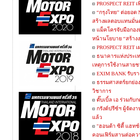
PROSPECT REIT เพิ่
“กรุงไทย” ต่อยอด 
สร้างผลตอบแทนมั่น
แม็คโครจับมือกอง
หน้านโยบาย “สร้างง
PROSPECT REIT เผ
ธนาคารแห่งประเทศ
เหตุการใช้งานสายชา
EXIM BANK รับรางว
ธรรมศาสตร์ยกย่องน
วิชาการ
ดั๊บเบิ้ล เอ ร่วมก
กรังด์ปรีซ์ฯ ผู้จ
แล้ว
"ฮอนด้า ซิตี้ แฮทช
คอนเฟิร์มสานต่อความ