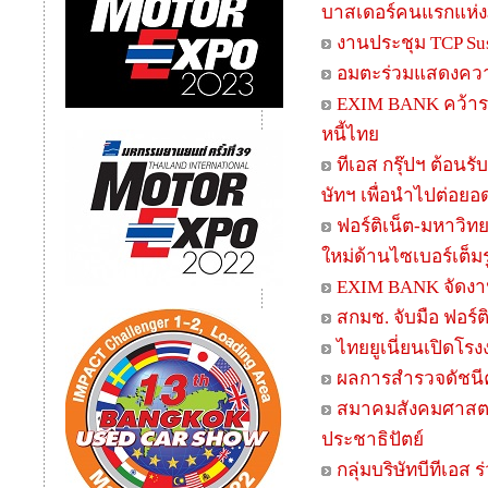
บาสเดอร์คนแรกแห่งภ
งานประชุม TCP Sust
อมตะร่วมแสดงความย
EXIM BANK คว้าร
หนี้ไทย
ทีเอส กรุ๊ปฯ ต้อนร
ษัทฯ เพื่อนำไปต่อย
ฟอร์ติเน็ต-มหาวิ
ใหม่ด้านไซเบอร์เต็ม
EXIM BANK จัดงาน 
สกมช. จับมือ ฟอร
ไทยยูเนี่ยนเปิดโ
ผลการสำรวจดัชนีค
สมาคมสังคมศาสตร์
ประชาธิปัตย์
กลุ่มบริษัทบีทีเอส 