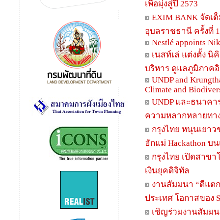
เพื่อมุ่งสู่ปี 2573
EXIM BANK จัดเต็ม
อุบลราชธานี ครั้งที่ 
Nestlé appoints Ni
เนสท์เล่ แต่งตั้ง
บริหาร ดูแลภูมิภาค
UNDP and Krungtha
Climate and Biodiver
UNDP และธนาคารกร
ความหลากหลายทางชี
กรุงไทย หนุนเยาว
ฮักแม่ Hackathon บน
กรุงไทย เปิดสาขาโ
เงินยุคดิจิทัล
งานสัมมนา “ตีแตก
ประเทศ โอกาสของ 
เชิญร่วมงานสัมมน