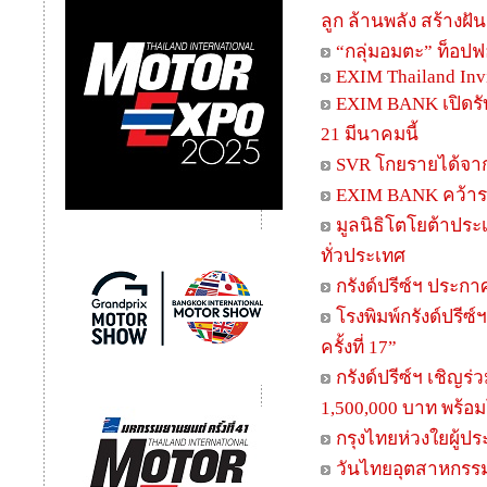
ลูก ล้านพลัง สร้างฝั
“กลุ่มอมตะ” ท็อปฟ
EXIM Thailand Invit
EXIM BANK เปิดรับ
21 มีนาคมนี้
SVR โกยรายได้จาก
EXIM BANK คว้าราง
มูลนิธิโตโยต้าประเ
ทั่วประเทศ
กรังด์ปรีซ์ฯ ประกา
โรงพิมพ์กรังด์ปรี
ครั้งที่ 17”
กรังด์ปรีซ์ฯ เชิญร
1,500,000 บาท พร้อม
กรุงไทยห่วงใยผู้ปร
วันไทยอุตสาหกรรมก