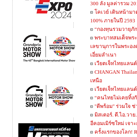
300 ลัง มูลค่ารวม 2
โคเวย์ เดินหน้ามา
100% ภายในปี 2593
“กองทุนรวมวายุภัก
พระบาทสมเด็จพระเจ้
เลขานุการในพระองค
เอี่ยมลำเนา
เวียตเจ็ทไทยแลนด์
CHANGAN Thailand 
เหนือ
เวียตเจ็ทไทยแลนด์ล
“คนไทยไม่เคยทิ้งกั
"ดีพร้อม" ร่วมใจ 
มิสเตอร์. ดี.ไอ.วาย
อีคอมเมิร์ซใหม่ เจาะ
ครั้งแรกของโลก! R