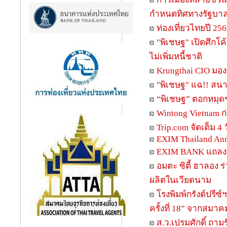
กำหนดทิศทางรัฐบาล ชู
ท่องเที่ยวไทยปี 256
"พิเชษฐ" เปิดศึกโ
ไม่เพิ่มหนี้ชาติ
Krungthai CIO มอ
"พิเชษฐ" แฉ!! สนาม
“พิเชษฐ” ตอกหมุดช
Wintong Vietnam ก
Trip.com จัดเต็ม 4 
EXIM Thailand An
EXIM BANK แถลงผ
อมตะ ซิตี้ ฮาลอง 
ผลิตในเวียดนาม
โรงพิมพ์กรังด์ปรี
ครั้งที่ 18” จากสมา
ส.ว.เปรมศักดิ์ ถา