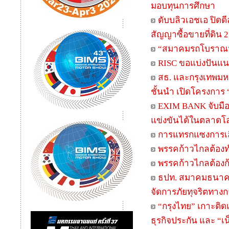
มอบทุนการศึกษา
ดับบลิวเอชเอ ปิดดี
สัญญาซื้อขายที่ดิน 
“สมาคมรถโบราณฯ” 
RISC ขอแบ่งปันแนว
สธ. และกรุงเทพม
ชั้นนำ เปิดโครงการ 
EXIM BANK จับมือ
แข่งขันได้ในตลาดโลก
การแทรกแซงการเลื
พรรคก้าวไกลต้องทำ
พรรคก้าวไกลต้อง
ธปท. สมาคมธนาคา
จัดการภัยทุจริตทางก
“กรุงไทย” เกาะติดเท
ธุรกิจประกัน และ “เน็