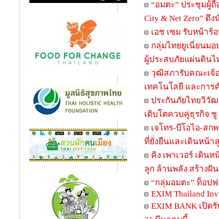
“อมตะ” ประชุมผู้ถื
City & Net Zero” ดึ
เอช เซม รับหน้าร
กลุ่มไทยยูเนี่ยนม
ผู้ประสบภัยแผ่นดิน
วุฒิสภารับคณะเจ้อ
เทคโนโลยี และการค
ประกันภัยไทยวิวัฒน
เติบโตควบคู่ธุรกิจ ช
เจโทร-บีโอไอ-สกพอ.
ที่ยั่งยืนและเดินหน
คิง เพาเวอร์ เดินห
ลูก ล้านพลัง สร้างฝั
“กลุ่มอมตะ” ท็อปฟ
EXIM Thailand Invit
EXIM BANK เปิดรับ