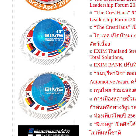
Leadership Forum 20
“The CrestHaus” 
Leadership Forum 20
“The CrestHaus” เ
ไอ-เทล เปิดบ้าน i-
สัตว์เลี้ยง
EXIM Thailand Stre
Total Solutions,
EXIM BANK ปรับทั
“ธนบุรีพานิช” ตอก
Automotive Award ครั้
กรุงไทย ร่วมฉลองตร
การเมืองหลายขั้วแข่
กำหนดทิศทางรัฐบาล ชู
ท่องเที่ยวไทยปี 256
"พิเชษฐ" เปิดศึกโ
ไม่เพิ่มหนี้ชาติ