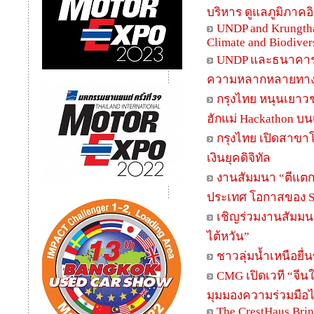
บริหาร ดูแลภูมิภาค
UNDP and Krungtha
Climate and Biodiver
UNDP และธนาคารกร
ความหลากหลายทางชี
กรุงไทย หนุนเยาว
ฮักแม่ Hackathon บน
กรุงไทย เปิดสาขาโ
เงินยุคดิจิทัล
งานสัมมนา “ตีแตก
ประเทศ โอกาสของ 
เชิญร่วมงานสัมมน
ไต้หวัน”
ชาวลุ่มน้ำเหนือยื
CMG เปิดเวที “จี
มุมมองความร่วมมือไ
The CrestHaus Bri