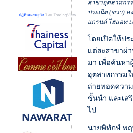
สาขาอุตสาหกรรม
ประณีต (ขวา) อ
ปฏิทินเศรษฐกิจ
โดย TradingView
แกรนด์ ไฮแอท 
โดยเปิดให้ปร
แต่ละสาขาผ่า
มา เพื่อค้นหา
อุตสาหกรรมให้
ถ่ายทอดความร
ชั้นนำ และเสร
ไป
นายพิทักษ์ พฤ