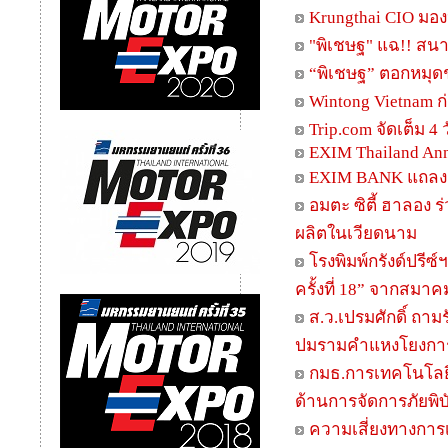
Krungthai CIO มอ
"พิเชษฐ" แฉ!! สนาม
“พิเชษฐ” ตอกหมุดช
Wintong Vietnam ก
Trip.com จัดเต็ม 4 
EXIM Thailand An
EXIM BANK แถลงผ
อมตะ ซิตี้ ฮาลอง 
ผลิตในเวียดนาม
โรงพิมพ์กรังด์ปรี
ครั้งที่ 18” จากสมา
ส.ว.เปรมศักดิ์ ถา
ปมรามคำแหงโยงการเ
กมธ.การเทคโนโลยีส
ด้านการจัดการภัยพิบั
ความเสี่ยงทางการ