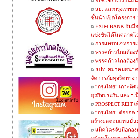
RISC ขอแบ่งปันแนว
สธ. และกรุงเทพม
ชั้นนำ เปิดโครงการ 
EXIM BANK จับมือ
แข่งขันได้ในตลาดโลก
การแทรกแซงการเลื
พรรคก้าวไกลต้องทำ
พรรคก้าวไกลต้อง
ธปท. สมาคมธนาคา
จัดการภัยทุจริตทางก
“กรุงไทย” เกาะติดเท
ธุรกิจประกัน และ “เน็
PROSPECT REIT เพิ่
“กรุงไทย” ต่อยอด 
สร้างผลตอบแทนมั่น
แม็คโครจับมือกอง