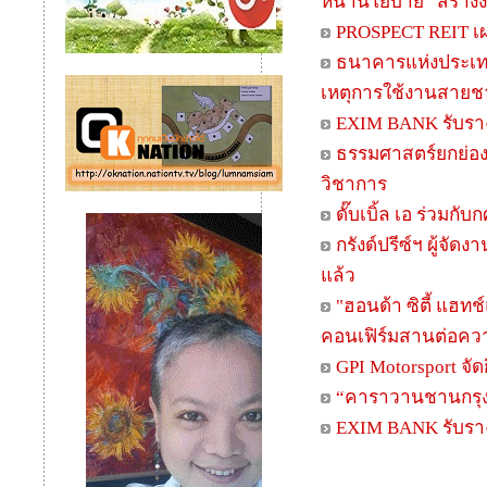
หน้านโยบาย “สร้างง
PROSPECT REIT เผ
ธนาคารแห่งประเทศ
เหตุการใช้งานสายชา
EXIM BANK รับรางว
ธรรมศาสตร์ยกย่องน
วิชาการ
ดั๊บเบิ้ล เอ ร่วมก
กรังด์ปรีซ์ฯ ผู้จ
แล้ว
"ฮอนด้า ซิตี้ แฮทช
คอนเฟิร์มสานต่อความ
GPI Motorsport 
“คาราวานชานกรุง 
EXIM BANK รับรางว