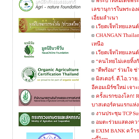
พระบาทสมเด็จพระเจ้
เลขานุการในพระองค
เอี่ยมลำเนา
เวียตเจ็ทไทยแลนด์
CHANGAN Thailand 
เหนือ
เวียตเจ็ทไทยแลนด์ล
“คนไทยไม่เคยทิ้งกั
"ดีพร้อม" ร่วมใจ 
มิสเตอร์. ดี.ไอ.วาย
อีคอมเมิร์ซใหม่ เจาะ
ครั้งแรกของโลก! R
บาสเดอร์คนแรกแห่งภ
งานประชุม TCP Sust
อมตะร่วมแสดงความย
EXIM BANK คว้าร