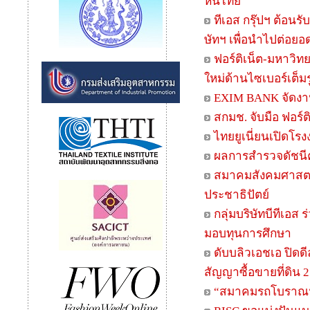
หนี้ไทย
ทีเอส กรุ๊ปฯ ต้อนร
ษัทฯ เพื่อนำไปต่อย
ฟอร์ติเน็ต-มหาวิ
ใหม่ด้านไซเบอร์เต็ม
EXIM BANK จัดงาน 
สกมช. จับมือ ฟอร
ไทยยูเนี่ยนเปิดโ
ผลการสำรวจดัชนีค
สมาคมสังคมศาสตร์
ประชาธิปัตย์
กลุ่มบริษัทบีทีเอส 
มอบทุนการศึกษา
ดับบลิวเอชเอ ปิดดี
สัญญาซื้อขายที่ดิน 
“สมาคมรถโบราณฯ” 