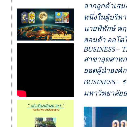
จากลูกค้าเสม
หนึ่งในผู้บริ
นายพิทักษ์ พ
ฮอนด้า ออโตโม
BUSINESS+ T
สาขาอุตสาหกร
ยอดผู้นำองค์ก
BUSINESS+ ร
มหาวิทยาลัย