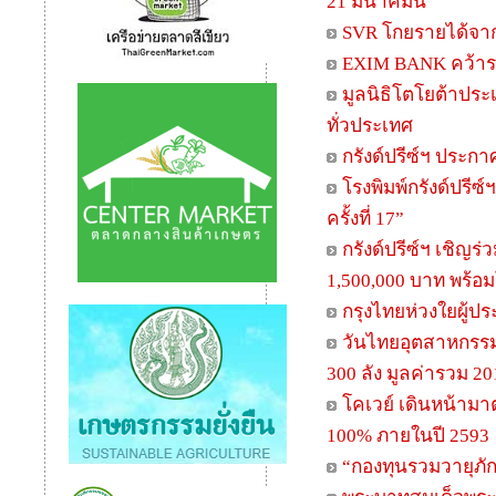
21 มีนาคมนี้
SVR โกยรายได้จาก
EXIM BANK คว้าราง
มูลนิธิโตโยต้าประเ
ทั่วประเทศ
กรังด์ปรีซ์ฯ ประกา
โรงพิมพ์กรังด์ปรี
ครั้งที่ 17”
กรังด์ปรีซ์ฯ เชิญร
1,500,000 บาท พร้อม
กรุงไทยห่วงใยผู้ปร
วันไทยอุตสาหกรรมก
300 ลัง มูลค่ารวม 2
โคเวย์ เดินหน้ามา
100% ภายในปี 2593
“กองทุนรวมวายุภัก