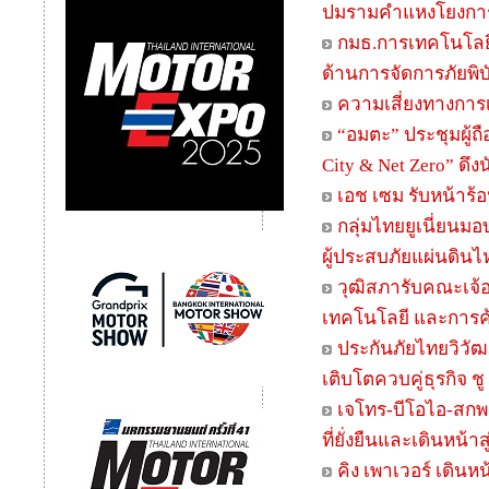
ปมรามคำแหงโยงการเ
กมธ.การเทคโนโลยีส
ด้านการจัดการภัยพิบั
ความเสี่ยงทางการ
“อมตะ” ประชุมผู้ถื
City & Net Zero” ดึ
เอช เซม รับหน้าร
กลุ่มไทยยูเนี่ยนม
ผู้ประสบภัยแผ่นดิน
วุฒิสภารับคณะเจ้อ
เทคโนโลยี และการค
ประกันภัยไทยวิวัฒน
เติบโตควบคู่ธุรกิจ ช
เจโทร-บีโอไอ-สกพอ.
ที่ยั่งยืนและเดินหน
คิง เพาเวอร์ เดินห