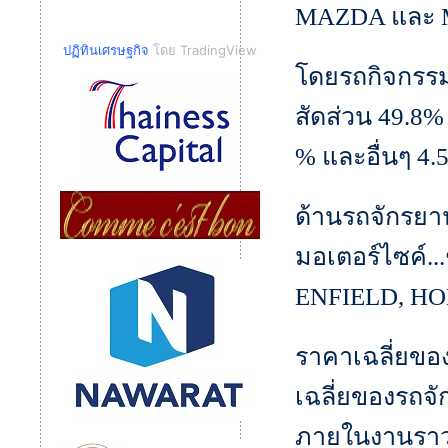
MAZDA และ
ปฏิทินเศรษฐกิจ
โดย TradingView
โดยรถกิจกรรม
สัดส่วน 49.8%
% และอื่นๆ 4.
ด้านรถจักรยานย
มอเตอร์ไซค์...
ENFIELD, H
ราคาเฉลี่ยขอ
เฉลี่ยของรถจั
ภายในงานราว 