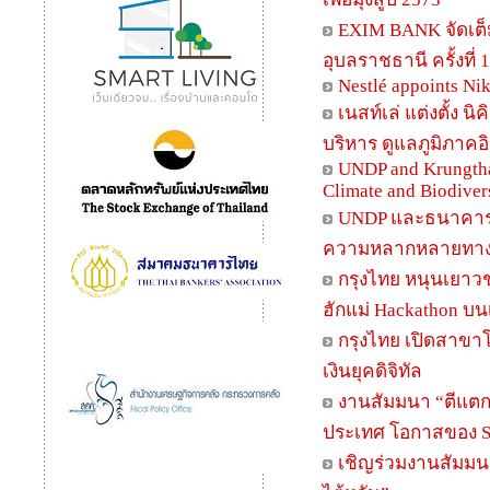
EXIM BANK จัดเต็ม
อุบลราชธานี ครั้งที่ 
Nestlé appoints Ni
เนสท์เล่ แต่งตั้ง
บริหาร ดูแลภูมิภาค
UNDP and Krungtha
Climate and Biodiver
UNDP และธนาคารกร
ความหลากหลายทางชี
กรุงไทย หนุนเยาว
ฮักแม่ Hackathon บน
กรุงไทย เปิดสาขาโ
เงินยุคดิจิทัล
งานสัมมนา “ตีแตก
ประเทศ โอกาสของ 
เชิญร่วมงานสัมมน