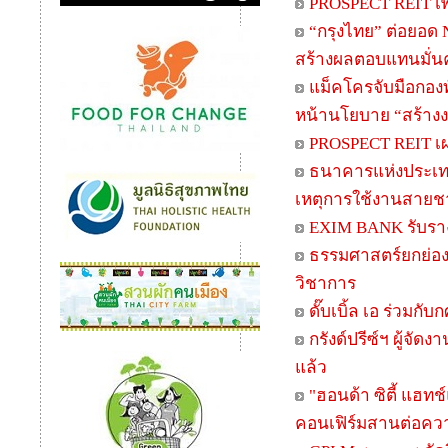
PROSPECT REIT เพิ่
“กรุงไทย” ต่อยอด 
สร้างผลตอบแทนมั่น
แม็คโครจับมือกอง
หน้านโยบาย “สร้างง
PROSPECT REIT เผ
ธนาคารแห่งประเทศ
เหตุการใช้งานสายชา
EXIM BANK รับรางว
ธรรมศาสตร์ยกย่องน
วิชาการ
ดั๊บเบิ้ล เอ ร่วมก
กรังด์ปรีซ์ฯ ผู้จ
แล้ว
"ฮอนด้า ซิตี้ แฮทช
คอนเฟิร์มสานต่อความ