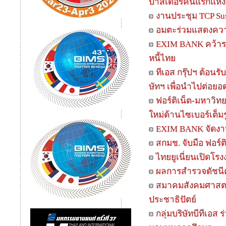
บาสเดอร์คนแรกแห่งภ
งานประชุม TCP Sust
อมตะร่วมแสดงความย
EXIM BANK คว้าร
หนี้ไทย
ทีเอส กรุ๊ปฯ ต้อนร
ษัทฯ เพื่อนำไปต่อย
ฟอร์ติเน็ต-มหาวิ
ใหม่ด้านไซเบอร์เต็ม
EXIM BANK จัดงาน 
สกมช. จับมือ ฟอร
ไทยยูเนี่ยนเปิดโ
ผลการสำรวจดัชนีค
สมาคมสังคมศาสตร์
ประชาธิปัตย์
กลุ่มบริษัทบีทีเอส 