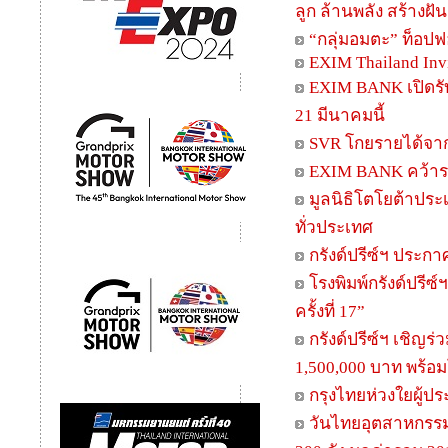
ลูก ล้านพลัง สร้างฝั
“กลุ่มอมตะ” ท็อปฟ
EXIM Thailand Invit
EXIM BANK เปิดรับ
21 มีนาคมนี้
SVR โกยรายได้จาก
EXIM BANK คว้าราง
มูลนิธิโตโยต้าประเ
ทั่วประเทศ
กรังด์ปรีซ์ฯ ประกา
โรงพิมพ์กรังด์ปรี
ครั้งที่ 17”
กรังด์ปรีซ์ฯ เชิญร
1,500,000 บาท พร้อม
กรุงไทยห่วงใยผู้ปร
วันไทยอุตสาหกรรมก