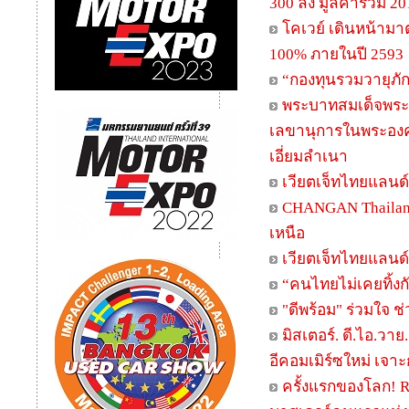
300 ลัง มูลค่ารวม 2
โคเวย์ เดินหน้ามา
100% ภายในปี 2593
“กองทุนรวมวายุภัก
พระบาทสมเด็จพระเจ้
เลขานุการในพระองค
เอี่ยมลำเนา
เวียตเจ็ทไทยแลนด์
CHANGAN Thailand 
เหนือ
เวียตเจ็ทไทยแลนด์ล
“คนไทยไม่เคยทิ้งกั
"ดีพร้อม" ร่วมใจ 
มิสเตอร์. ดี.ไอ.วาย
อีคอมเมิร์ซใหม่ เจาะ
ครั้งแรกของโลก! R