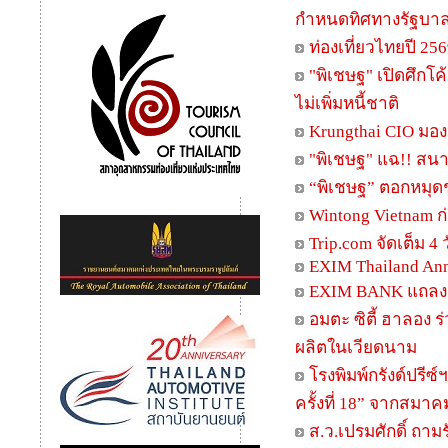
กำหนดทิศทางรัฐบาล ชู
ท่องเที่ยวไทยปี 256
"พิเชษฐ" เปิดศึกโ
ไม่เพิ่มหนี้ชาติ
Krungthai CIO มอ
"พิเชษฐ" แฉ!! สนาม
“พิเชษฐ” ตอกหมุดช
Wintong Vietnam ก
Trip.com จัดเต็ม 4 
EXIM Thailand An
EXIM BANK แถลงผ
อมตะ ซิตี้ ฮาลอง 
ผลิตในเวียดนาม
โรงพิมพ์กรังด์ปรี
ครั้งที่ 18” จากสมา
ส.ว.เปรมศักดิ์ ถา