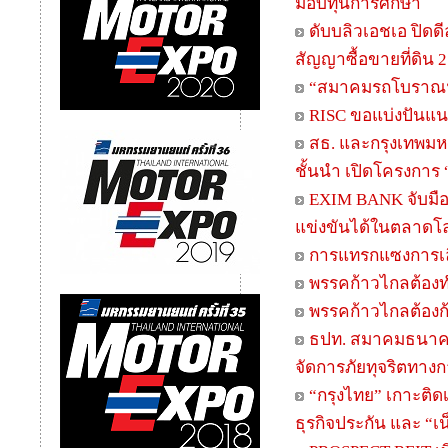
มอบทุนการศึกษา
ดับบลิวเอชเอ ปิดดี
สัญญาซื้อขายที่ดิน 
“สมาคมรถโบราณฯ” 
RISC ขอแบ่งปันแนว
สธ. และกรุงเทพม
ชั้นนำ เปิดโครงการ 
EXIM BANK จับมือ
แข่งขันได้ในตลาดโลก
การแทรกแซงการเลื
พรรคก้าวไกลต้องทำ
พรรคก้าวไกลต้อง
ธปท. สมาคมธนาคา
จัดการภัยทุจริตทางก
“กรุงไทย” เกาะติดเท
ธุรกิจประกัน และ “เน็